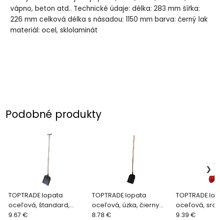
vápno, beton atd.. Technické údaje: délka: 283 mm šířka:
226 mm celková délka s násadou: 1150 mm barva: černý lak
materiál: ocel, sklolaminát
Podobné produkty
TOPTRADE lopata
TOPTRADE lopata
TOPTRADE lop
oceľová, štandard,
oceľová, úzka, čierny
oceľová, srdc
kladivkový lak, s
9.67 €
lak, s prehnutou
8.78 €
frankfurtská, 
9.39 €