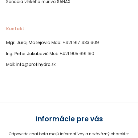
Sanácia vlhkého muriva SANAX
Kontakt
Mgr. Juraj Matejovič
Mob:
+421 917 433 609
Ing. Peter Jakabovič
Mob:
+421 905 691 190
Mail:
info@profihydro.sk
Vytvorené systémom ClickEshop.sk
Informácie pre vás
Odpovede chat bota majú informatívny a nezáväzný charakter.