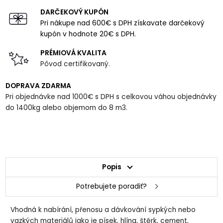
DARČEKOVÝ KUPÓN
Pri nákupe nad 600€ s DPH získavate darčekový
kupón v hodnote 20€ s DPH.
PRÉMIOVÁ KVALITA
Pôvod certifikovaný.
DOPRAVA ZDARMA
Pri objednávke nad 1000€ s DPH s celkovou váhou objednávky
do 1400kg alebo objemom do 8 m3.
Popis
Potrebujete poradiť?
Vhodná k nabírání, přenosu a dávkování sypkých nebo
vazkých materiálů jako je písek, hlína, štěrk, cement,