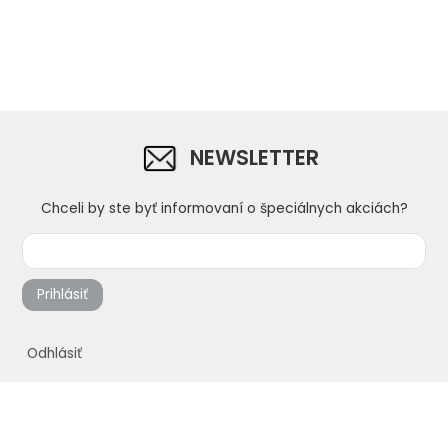
prehnutou násadou "T"
násadou
profi, s rovn
"T"
NEWSLETTER
Chceli by ste byť informovaní o špeciálnych akciách?
Prihlásiť
Odhlásiť