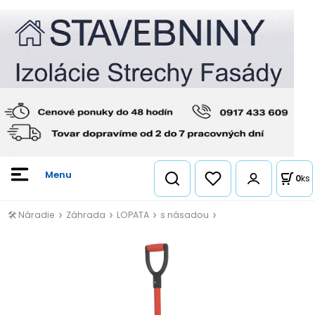
0
ks
🛠️ Náradie
Záhrada
LOPATA
s násadou