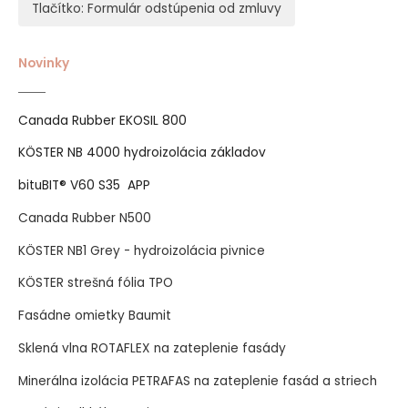
Tlačítko: Formulár odstúpenia od zmluvy
Novinky
Canada Rubber EKOSIL 800
KÖSTER NB 4000 hydroizolácia základov
bituBIT® V60 S35 APP
Canada Rubber N500
KÖSTER NB1 Grey - hydroizolácia pivnice
KÖSTER strešná fólia TPO
Fasádne omietky Baumit
Sklená vlna ROTAFLEX na zateplenie fasády
Minerálna izolácia PETRAFAS na zateplenie fasád a striech