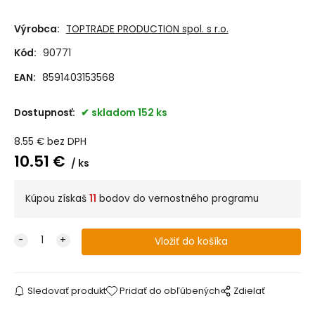
Výrobca:
TOPTRADE PRODUCTION spol. s r.o.
Kód:
90771
EAN:
8591403153568
Dostupnosť:
skladom 152 ks
8.55
€
bez DPH
10.51
€
ks
Kúpou získaš
11
bodov do vernostného programu
Sledovať produkt
Pridať do obľúbených
Zdielať