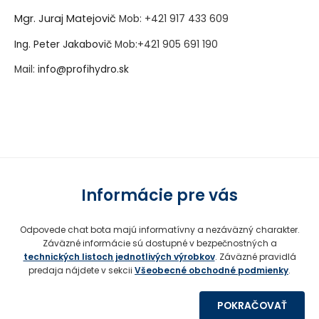
Mgr. Juraj Matejovič
Mob:
+421 917 433 609
Ing. Peter Jakabovič
Mob:
+421 905 691 190
Mail:
info@profihydro.sk
Vytvorené systémom ClickEshop.sk
Informácie pre vás
Odpovede chat bota majú informatívny a nezáväzný charakter.
Záväzné informácie sú dostupné v bezpečnostných a
technických listoch jednotlivých výrobkov
. Záväzné pravidlá
predaja nájdete v sekcii
Všeobecné obchodné podmienky
.
POKRAČOVAŤ