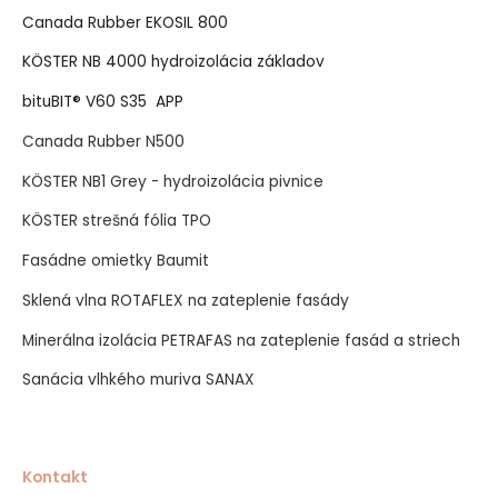
Canada Rubber EKOSIL 800
KÖSTER NB 4000 hydroizolácia základov
bituBIT® V60 S35 APP
Canada Rubber N500
KÖSTER NB1 Grey - hydroizolácia pivnice
KÖSTER strešná fólia TPO
Fasádne omietky Baumit
Sklená vlna ROTAFLEX na zateplenie fasády
Minerálna izolácia PETRAFAS na zateplenie fasád a striech
Sanácia vlhkého muriva SANAX
Kontakt