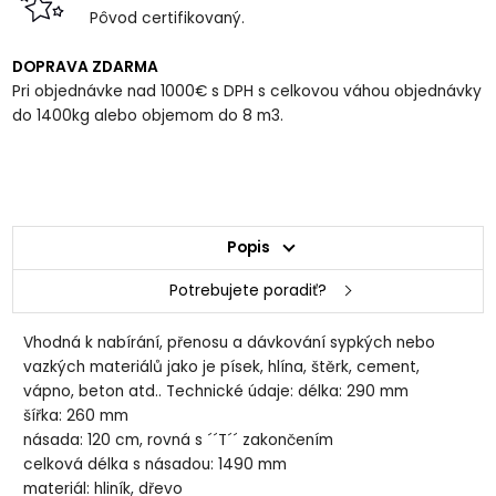
Pôvod certifikovaný.
DOPRAVA ZDARMA
Pri objednávke nad 1000€ s DPH s celkovou váhou objednávky
do 1400kg alebo objemom do 8 m3.
Popis
Potrebujete poradiť?
Vhodná k nabírání, přenosu a dávkování sypkých nebo
vazkých materiálů jako je písek, hlína, štěrk, cement,
vápno, beton atd.. Technické údaje: délka: 290 mm
šířka: 260 mm
násada: 120 cm, rovná s ´´T´´ zakončením
celková délka s násadou: 1490 mm
materiál: hliník, dřevo