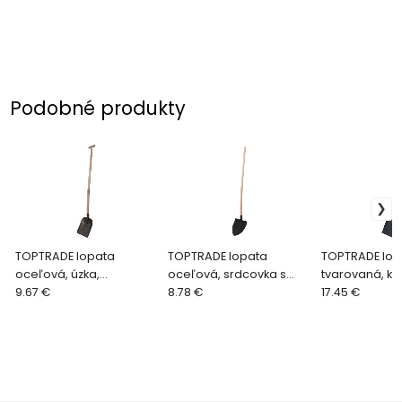
Podobné produkty
TOPTRADE lopata
TOPTRADE lopata
TOPTRADE lop
oceľová, úzka,
oceľová, srdcovka s
tvarovaná, k
kladivkový lak, s
9.67 €
nás.prehnutou
8.78 €
násada, zvár
17.45 €
prehnutou násadou "T"
tvarovaný prof
1200mm, Profi