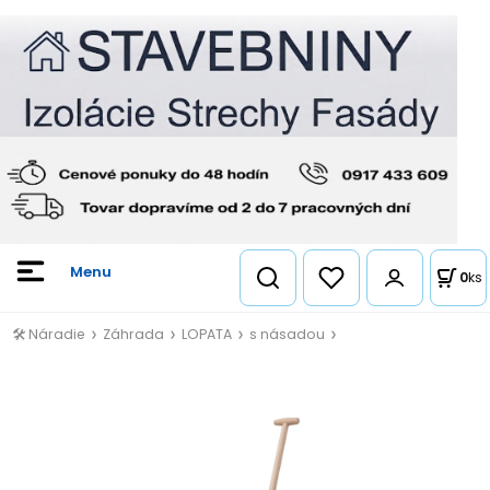
0
ks
🛠️ Náradie
Záhrada
LOPATA
s násadou