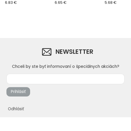
PROFESSIONAL, 280 x 140
6.83 €
6.65 €
PROFESSIONAL,
5.68 €
x 12 mm
x 18 mm
NEWSLETTER
Chceli by ste byť informovaní o špeciálnych akciách?
Prihlásiť
Odhlásiť