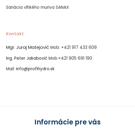
Sanácia vlhkého muriva SANAX
Kontakt
Mgr. Juraj Matejovič
Mob:
+421 917 433 609
Ing. Peter Jakabovič
Mob:
+421 905 691 190
Mail:
info@profihydro.sk
Vytvorené systémom ClickEshop.sk
Informácie pre vás