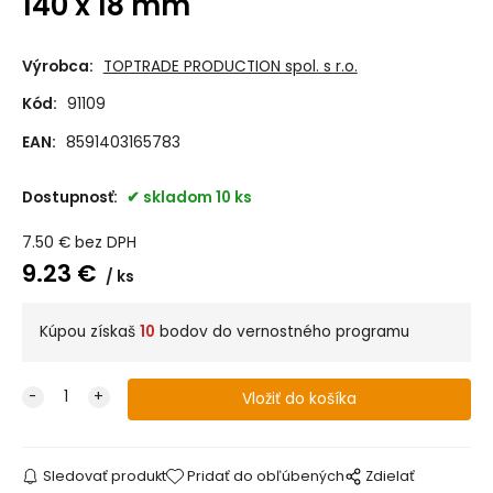
140 x 18 mm
Výrobca:
TOPTRADE PRODUCTION spol. s r.o.
Kód:
91109
EAN:
8591403165783
Dostupnosť:
skladom 10 ks
7.50
€
bez DPH
9.23
€
ks
Kúpou získaš
10
bodov do vernostného programu
Sledovať produkt
Pridať do obľúbených
Zdielať