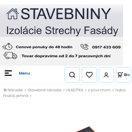
0
ks
🛠️ Náradie
Stavebné náradie
HLADÍTKA
s povrchom
huba
hrubá, jemná