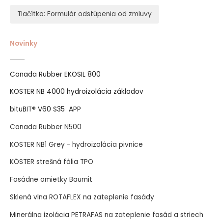
Tlačítko: Formulár odstúpenia od zmluvy
Novinky
Canada Rubber EKOSIL 800
KÖSTER NB 4000 hydroizolácia základov
bituBIT® V60 S35 APP
Canada Rubber N500
KÖSTER NB1 Grey - hydroizolácia pivnice
KÖSTER strešná fólia TPO
Fasádne omietky Baumit
Sklená vlna ROTAFLEX na zateplenie fasády
Minerálna izolácia PETRAFAS na zateplenie fasád a striech