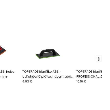
ABS, huba
TOPTRADE hladítko ABS,
TOPTRADE hladítko AB
12 mm
odľahčené plátko, huba hrubá,
PROFESSIONAL, 250 x 1
250 x 130 x 9 mm
4.93 €
mm
10.16 €