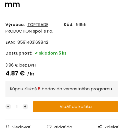
mm
Výrobca:
TOPTRADE
Kód:
91155
PRODUCTION spol. s r.o.
EAN:
8591403169842
Dostupnosť:
skladom 5 ks
3.96
€
bez DPH
4.87
€
ks
Kúpou získaš
5
bodov do vernostného programu
Sledovať
Pridať do
Zdielať