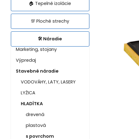
🏠 Tepelné izolácie
💯 Ploché strechy
🛠️ Náradie
Marketing, stojany
Výpredaj
Stavebné náradie
VODOVÁHY, LATY, LASERY
LYŽICA
HLADÍTKA
drevená
plastová
s povrchom