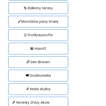
🪜 Balkóny terasy
🖌️Montážne peny tmely
🛒 Profibaustoffe
🏪 Hasoft
🌈 Den Braven
🚚 Dodávatelia
🔎 Naše služby
💕 Novinky Zľavy Akcie