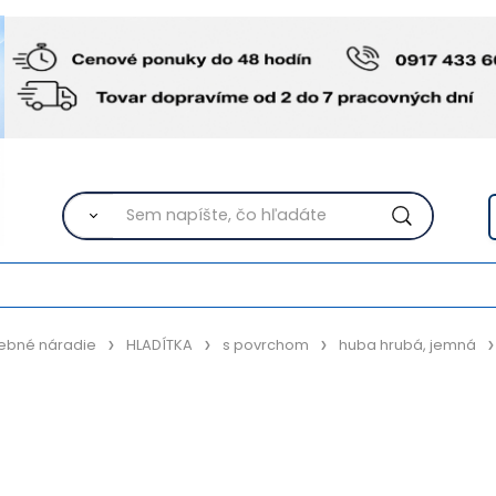
ebné náradie
HLADÍTKA
s povrchom
huba hrubá, jemná