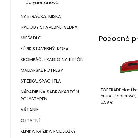
polyuretánová
NABERAČKA, MISKA
NÁDOBY STAVEBNÉ, VEDRA
Podobné p
MIEŠADLO
FÚRIK STAVEBNÝ, KOZA
KROMPÁČ, HRABLO NA BETÓN
MALIARSKÉ POTREBY
STIERKA, ŠPACHTLA
TOPTRADE hladítko
NÁRADIE NA SÁDROKARTÓN,
hrubá, špaletové,
POLYSTYRÉN
PROFESSIONAL, 220
5.58 €
VŔTANIE
OSTATNÉ
KLINKY, KRÍŽIKY, PODLOŽKY