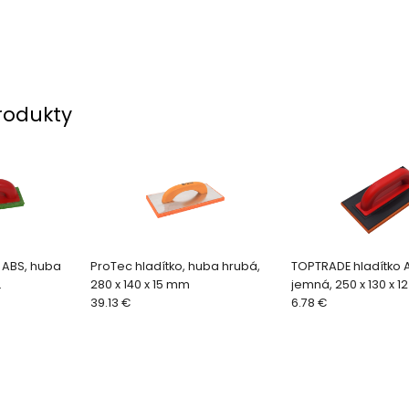
rodukty
 ABS, huba
ProTec hladítko, huba hrubá,
TOPTRADE hladítko 
280 x 140 x 15 mm
jemná, 250 x 130 x 
 x 65 x 18 mm
39.13 €
6.78 €