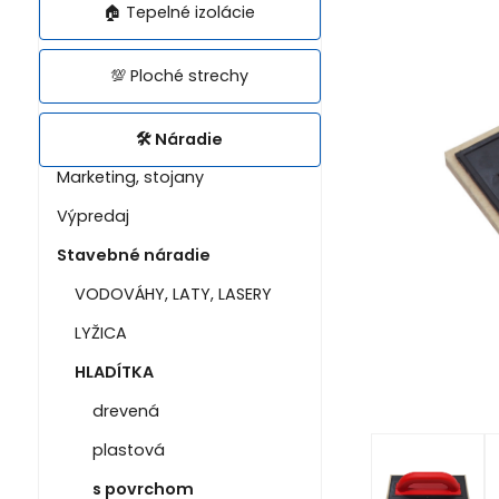
🏠 Tepelné izolácie
💯 Ploché strechy
🛠️ Náradie
Marketing, stojany
Výpredaj
Stavebné náradie
VODOVÁHY, LATY, LASERY
LYŽICA
HLADÍTKA
drevená
plastová
s povrchom