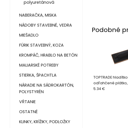
polyuretánová
NABERAČKA, MISKA
NÁDOBY STAVEBNÉ, VEDRA
Podobné p
MIEŠADLO
FÚRIK STAVEBNÝ, KOZA
KROMPÁČ, HRABLO NA BETÓN
MALIARSKÉ POTREBY
STIERKA, ŠPACHTLA
TOPTRADE hladítko
odľahčené plátko,
NÁRADIE NA SÁDROKARTÓN,
250 x 130 x 10 mm, p
5.34 €
POLYSTYRÉN
VŔTANIE
OSTATNÉ
KLINKY, KRÍŽIKY, PODLOŽKY