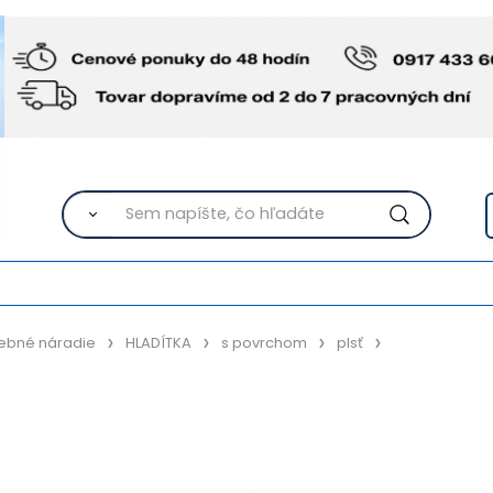
ebné náradie
HLADÍTKA
s povrchom
plsť