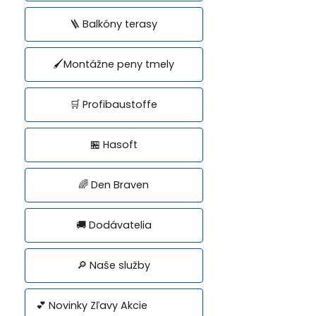
🪜 Balkóny terasy
🖌️Montážne peny tmely
🛒 Profibaustoffe
🏪 Hasoft
🌈 Den Braven
🚚 Dodávatelia
🔎 Naše služby
💕 Novinky Zľavy Akcie