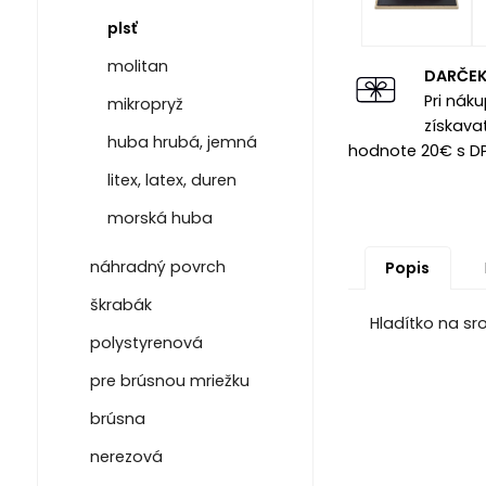
plsť
molitan
DARČE
Pri nák
mikropryž
získava
huba hrubá, jemná
hodnote 20€ s D
litex, latex, duren
morská huba
náhradný povrch
Popis
škrabák
Hladítko na sr
polystyrenová
pre brúsnou mriežku
brúsna
nerezová