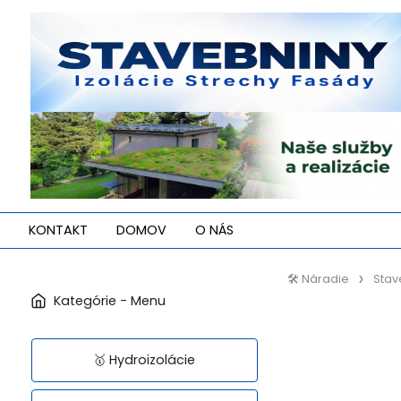
KONTAKT
DOMOV
O NÁS
🛠️ Náradie
Stav
🥇 Hydroizolácie