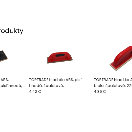
rodukty
 ABS,
TOPTRADE hladidlo ABS, plsť
TOPTRADE hladítko A
 plsť hnedá,
hnedá, špaletové,
biela, špaletové, 220
rofi
PROFESSIONAL, 220 x 65 x 10 mm
4.42 €
mm
4.86 €