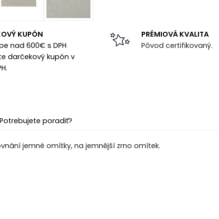
KOVÝ KUPÓN
PRÉMIOVÁ KVALITA
upe nad 600€ s DPH
Pôvod certifikovaný.
te darčekový kupón v
PH.
Potrebujete poradiť?
ovnání jemné omítky, na jemnější zrno omítek.