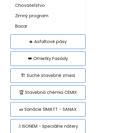
Chovateľstvo
Zimný program
Bazar
🔥 Asfaltové pásy
👑 Omietky Fasády
🏗️ Suché stavebné zmesi
🏆 Stavebná chémia CEMIX
🧱 Sanácie SIMATT - SANAX
💧ISONEM - špeciálne nátery