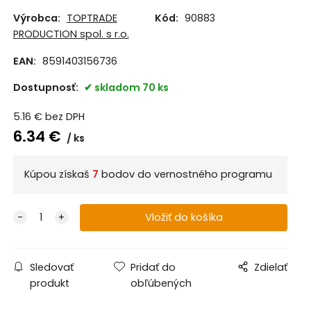
Výrobca:
TOPTRADE
Kód:
90883
PRODUCTION spol. s r.o.
EAN:
8591403156736
Dostupnosť:
skladom 70 ks
5.16
€
bez DPH
6.34
€
ks
Kúpou získaš
7
bodov do vernostného programu
Sledovať
Pridať do
Zdielať
produkt
obľúbených