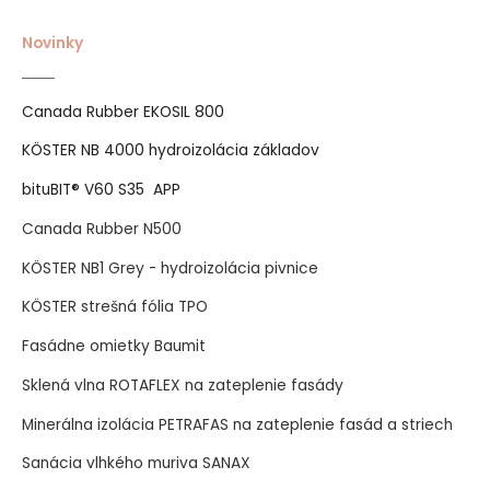
Novinky
Canada Rubber EKOSIL 800
KÖSTER NB 4000 hydroizolácia základov
bituBIT® V60 S35 APP
Canada Rubber N500
KÖSTER NB1 Grey - hydroizolácia pivnice
KÖSTER strešná fólia TPO
Fasádne omietky Baumit
Sklená vlna ROTAFLEX na zateplenie fasády
Minerálna izolácia PETRAFAS na zateplenie fasád a striech
Sanácia vlhkého muriva SANAX