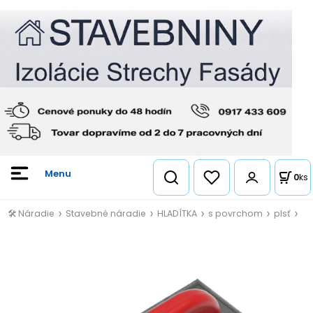
0
ks
🛠️ Náradie
Stavebné náradie
HLADÍTKA
s povrchom
plsť