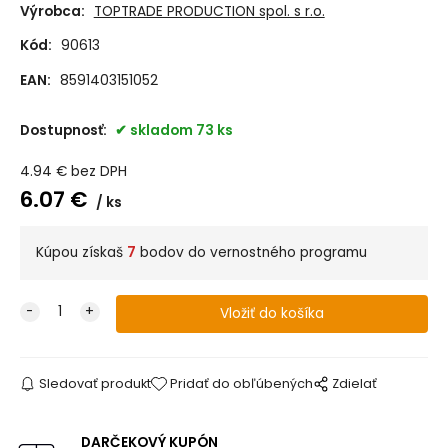
Výrobca:
TOPTRADE PRODUCTION spol. s r.o.
Kód:
90613
EAN:
8591403151052
Dostupnosť:
skladom 73 ks
4.94
€
bez DPH
6.07
€
ks
Kúpou získaš
7
bodov do vernostného programu
Sledovať produkt
Pridať do obľúbených
Zdielať
DARČEKOVÝ KUPÓN