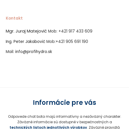
Kontakt
Mgr. Juraj Matejovič
Mob:
+421 917 433 609
Ing. Peter Jakabovič
Mob:
+421 905 691 190
Mail:
info@profihydro.sk
Vytvorené systémom ClickEshop.sk
Informácie pre vás
Odpovede chat bota majú informatívny a nezáväzný charakter.
Záväzné informácie sú dostupné v bezpečnostných a
technických listoch jednotlivých výrobkov
. Záväzné pravidlá