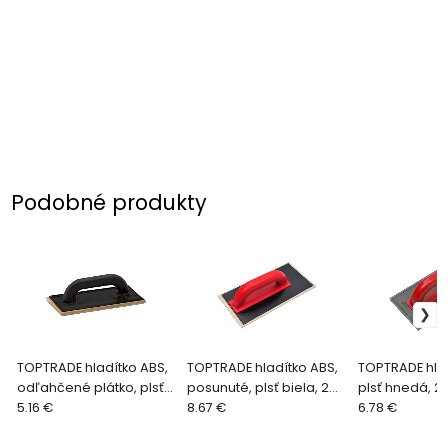
Podobné produkty
TOPTRADE hladítko ABS,
TOPTRADE hladítko ABS,
TOPTRADE hlad
odľahčené plátko, plsť
posunuté, plsť biela, 280
plsť hnedá, 280
biela, 250 x 130 x 8 mm
5.16 €
x 140 x 8 mm
8.67 €
mm
6.78 €