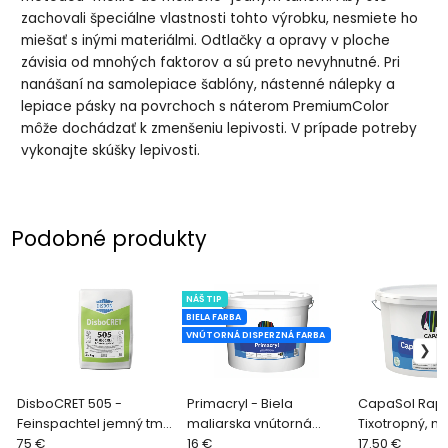
zachovali špeciálne vlastnosti tohto výrobku, nesmiete ho
miešať s inými materiálmi. Odtlačky a opravy v ploche
závisia od mnohých faktorov a sú preto nevyhnutné. Pri
nanášaní na samolepiace šablóny, nástenné nálepky a
lepiace pásky na povrchoch s náterom PremiumColor
môže dochádzať k zmenšeniu lepivosti. V prípade potreby
vykonajte skúšky lepivosti.
Podobné produkty
NÁŠ TIP
BIELA FARBA
VNÚTORNÁ DISPERZNÁ FARBA
DisboCRET 505 -
Primacryl - Biela
CapaSol Rapi
Feinspachtel jemný tmel
maliarska vnútorná
Tixotropný, n
na tmelenie betónu od 1
75 €
farba s výnimočnou
16 €
penetračný ná
17.50 €