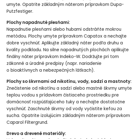
umyte. Opatrite základným náterom prípravkom Dupa-
Putzfestiger.
Plochy napadnuté plesňami:
Napadnutie plesňami alebo hubami odstráňte mokrou
metódou. Plochy umyte prípravkom Capatox a nechajte
dobre vyschnúť. Aplikujte základný náter podľa druhu a
kvality podkladu. Na silne napadnutých plochách aplikujte
finálny náter prípravkom Indeko-W. Dodržujte pri tom
zákonné a úradné predpisy (napr. nariadenie
o bioaktívnych a nebezpečných látkach).
Plochy so škvrnami od nikotínu, vody, sadzí a mastnoty:
Znečistenie od nikotínu a sadzí alebo mastné škvrny umyte
teplou vodou s prídavkom čistiaceho prostriedku pre
domácnosť rozpúšťajúceho tuky a nechajte dostatočne
vyschnúť. Zaschnuté škvrny od vody vyčistite kefou za
sucha. Opatrite izolujúcim základným náterom prípravkom
Caparol Filtergrund.
Drevo a drevené materiály: