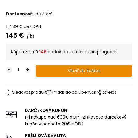
Dostupnosť:
do 3 dní
117.89
€
bez DPH
145
€
ks
Kúpou získaš
145
bodov do vernostného programu
Sledovať produkt
Pridať do obľúbených
Zdielať
DARČEKOVÝ KUPÓN
Pri nákupe nad 600€ s DPH získavate darčekový
kupón v hodnote 20€ s DPH.
PRÉMIOVÁ KVALITA