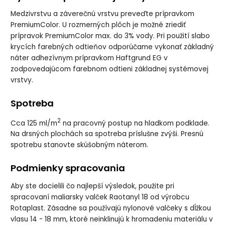
Medzivrstvu a záverečnú vrstvu preveďte prípravkom
PremiumColor. U rozmerných plôch je možné zriediť
prípravok PremiumColor max. do 3% vody. Pri použití slabo
krycích farebných odtieňov odporúčame vykonať základný
náter adhezívnym prípravkom Haftgrund EG v
zodpovedajúcom farebnom odtieni základnej systémovej
vrstvy.
Spotreba
2
Cca 125 ml/m
na pracovný postup na hladkom podklade.
Na drsných plochách sa spotreba príslušne zvýši. Presnú
spotrebu stanovte skúšobným náterom.
Podmienky spracovania
Aby ste docielili čo najlepší výsledok, použite pri
spracovaní maliarsky valček Raotanyl 18 od výrobcu
Rotaplast. Zásadne sa používajú nylonové valčeky s dĺžkou
vlasu 14 - 18 mm, ktoré neinklinujú k hromadeniu materiálu v