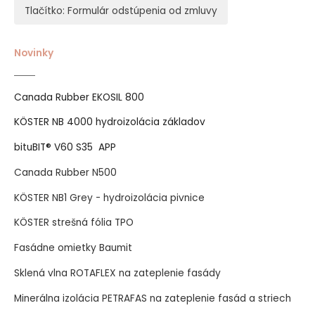
Tlačítko: Formulár odstúpenia od zmluvy
Novinky
Canada Rubber EKOSIL 800
KÖSTER NB 4000 hydroizolácia základov
bituBIT® V60 S35 APP
Canada Rubber N500
KÖSTER NB1 Grey - hydroizolácia pivnice
KÖSTER strešná fólia TPO
Fasádne omietky Baumit
Sklená vlna ROTAFLEX na zateplenie fasády
Minerálna izolácia PETRAFAS na zateplenie fasád a striech