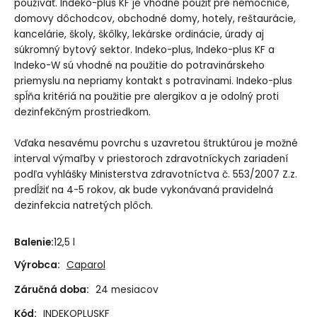
používať. Indeko-plus KF je vhodné použiť pre nemocnice,
domovy dôchodcov, obchodné domy, hotely, reštaurácie,
kancelárie, školy, škôlky, lekárske ordinácie, úrady aj
súkromný bytový sektor. Indeko-plus, Indeko-plus KF a
Indeko-W sú vhodné na použitie do potravinárskeho
priemyslu na nepriamy kontakt s potravinami. Indeko-plus
spĺňa kritériá na použitie pre alergikov a je odolný proti
dezinfekčným prostriedkom.
Vďaka nesavému povrchu s uzavretou štruktúrou je možné
interval výmaľby v priestoroch zdravotníckych zariadení
podľa vyhlášky Ministerstva zdravotníctva č. 553/2007 Z.z.
predĺžiť na 4-5 rokov, ak bude vykonávaná pravidelná
dezinfekcia natretých plôch.
Balenie:
12,5 l
Výrobca:
Caparol
Záručná doba:
24 mesiacov
Kód:
INDEKOPLUSKF