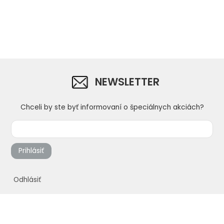
do 5mm
belosťou
aplikáciu val
NEWSLETTER
Chceli by ste byť informovaní o špeciálnych akciách?
Prihlásiť
Odhlásiť