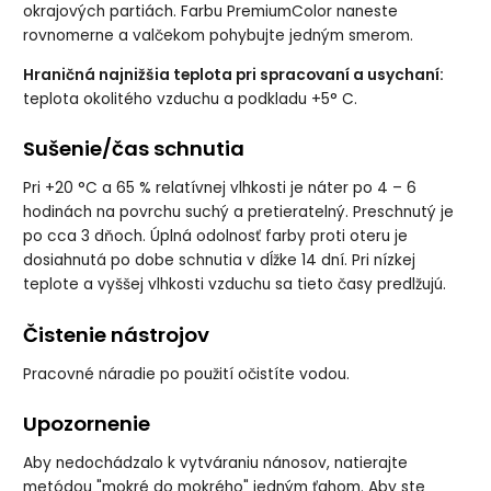
okrajových partiách. Farbu PremiumColor naneste
rovnomerne a valčekom pohybujte jedným smerom.
Hraničná najnižšia teplota pri spracovaní a usychaní:
teplota okolitého vzduchu a podkladu +5° C.
Sušenie/čas schnutia
Pri +20 °C a 65 % relatívnej vlhkosti je náter po 4 – 6
hodinách na povrchu suchý a pretieratelný. Preschnutý je
po cca 3 dňoch. Úplná odolnosť farby proti oteru je
dosiahnutá po dobe schnutia v dĺžke 14 dní. Pri nízkej
teplote a vyššej vlhkosti vzduchu sa tieto časy predlžujú.
Čistenie nástrojov
Pracovné náradie po použití očistíte vodou.
Upozornenie
Aby nedochádzalo k vytváraniu nánosov, natierajte
metódou "mokré do mokrého" jedným ťahom. Aby ste