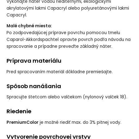
Vykonajte náter vodou riediteľnými, ekologickými
akrylatovými lakmi Capacryl alebo polyuretánovými lakmi
Capacryl.
Malé chybné miesta:
Po zodpovedajúcej príprave povrchu pomocou tmelu
Caparol-Akkordspachtel opravte povrch podľa návodu na
spracovanie a prípadne preveďte základný náter.
Príprava materiálu
Pred spracovaním materiál dôkladne premiešajte.
Spôsob nanášania
Spracujte štetcom alebo valčekom (nylonový valček 18).
Riedenie
PremiumColor
je možné riediť max. do 3% pitnej vody.
Vytvorenie povrchovej vrstvy