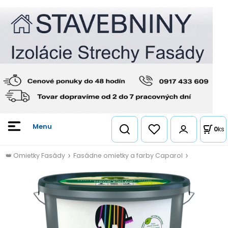
0
ks
👑 Omietky Fasády
Fasádne omietky a farby Caparol