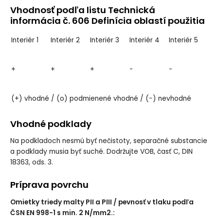
Vhodnosť podľa listu Technická
informácia č. 606 Definícia oblastí použitia
Interiér 1
Interiér 2
Interiér 3
Interiér 4
Interiér 5
+
+
+
-
-
(+) vhodné / (o) podmienené vhodné / (−) nevhodné
Vhodné podklady
Na podkladoch nesmú byť nečistoty, separačné substancie
a podklady musia byť suché. Dodržujte VOB, časť C, DIN
18363, ods. 3.
Príprava povrchu
Omietky triedy malty PII a PIII / pevnosť v tlaku podľa
ČSN EN 998-1 s min. 2 N/mm2.: