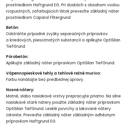
prostriedkom Haftgrund EG. Pri doskách s obsahom vodou
rozpustných, zafarbujúcich látok preveďte základný náter
prostriedkom Caparol Filtergrund
Betón:
Odstráňte prípadné zvyšky separačných prípravkov
a kriedových, piesočnatých substancií a aplikujte OptiSilan
TiefGrund
Pórobetón:
Aplikujte základný náter prípravkom OptiSilan TiefGrund.
Vápennopieskové tehly a tehlové režné murivo:
Farbu nanášajte bez predbežnej úpravy.
Nosné nátery:
Matné, slabo nasiakavé vrstvy prepracujte priamo. Na silne
nasiakavé staré nátery použite základný náter prípravkom
OptiSilan TiefGrund. Lesklé povrchy a lakované nátery
zdrsnite. Preveďte základný náter základným adhéznym
prípravkom Haftgrund EG.