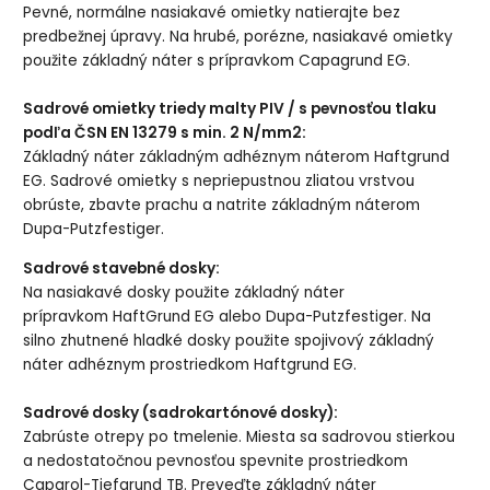
Pevné, normálne nasiakavé omietky natierajte bez
predbežnej úpravy. Na hrubé, porézne, nasiakavé omietky
použite základný náter s prípravkom Capagrund EG.
Sadrové omietky triedy malty PIV / s pevnosťou tlaku
podľa ČSN EN 13279 s min. 2 N/mm2:
Základný náter základným adhéznym náterom Haftgrund
EG. Sadrové omietky s nepriepustnou zliatou vrstvou
obrúste, zbavte prachu a natrite základným náterom
Dupa-Putzfestiger.
Sadrové stavebné dosky:
Na nasiakavé dosky použite základný náter
prípravkom HaftGrund EG alebo Dupa-Putzfestiger. Na
silno zhutnené hladké dosky použite spojivový základný
náter adhéznym prostriedkom Haftgrund EG.
Sadrové dosky (sadrokartónové dosky):
Zabrúste otrepy po tmelenie. Miesta sa sadrovou stierkou
a nedostatočnou pevnosťou spevnite prostriedkom
Caparol-Tiefgrund TB. Preveďte základný náter