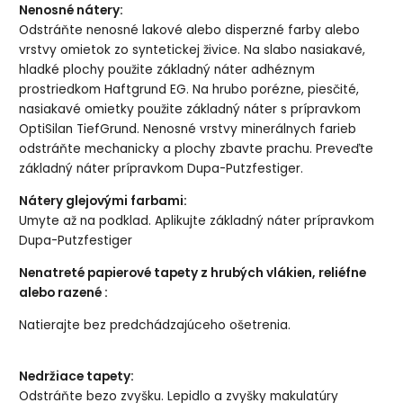
Nenosné nátery:
Odstráňte nenosné lakové alebo disperzné farby alebo
vrstvy omietok zo syntetickej živice. Na slabo nasiakavé,
hladké plochy použite základný náter adhéznym
prostriedkom Haftgrund EG. Na hrubo porézne, piesčité,
nasiakavé omietky použite základný náter s prípravkom
OptiSilan TiefGrund. Nenosné vrstvy minerálnych farieb
odstráňte mechanicky a plochy zbavte prachu. Preveďte
základný náter prípravkom Dupa-Putzfestiger.
Nátery glejovými farbami:
Umyte až na podklad. Aplikujte základný náter prípravkom
Dupa-Putzfestiger
Nenatreté papierové tapety z hrubých vlákien, reliéfne
alebo razené :
Natierajte bez predchádzajúceho ošetrenia.
Nedržiace tapety:
Odstráňte bezo zvyšku. Lepidlo a zvyšky makulatúry