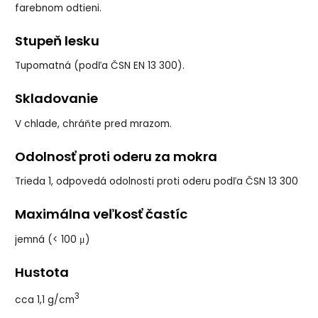
farebnom odtieni.
Stupeň lesku
Tupomatná (podľa ČSN EN 13 300).
Skladovanie
V chlade, chráňte pred mrazom.
Odolnosť proti oderu za mokra
Trieda 1, odpovedá odolnosti proti oderu podľa ČSN 13 300
Maximálna veľkosť častíc
jemná (< 100 μ)
Hustota
3
cca 1,1 g/cm