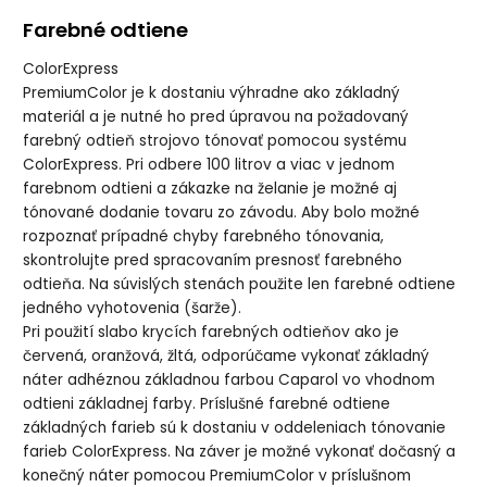
Farebné odtiene
ColorExpress
PremiumColor je k dostaniu výhradne ako základný
materiál a je nutné ho pred úpravou na požadovaný
farebný odtieň strojovo tónovať pomocou systému
ColorExpress. Pri odbere 100 litrov a viac v jednom
farebnom odtieni a zákazke na želanie je možné aj
tónované dodanie tovaru zo závodu. Aby bolo možné
rozpoznať prípadné chyby farebného tónovania,
skontrolujte pred spracovaním presnosť farebného
odtieňa. Na súvislých stenách použite len farebné odtiene
jedného vyhotovenia (šarže).
Pri použití slabo krycích farebných odtieňov ako je
červená, oranžová, žltá, odporúčame vykonať základný
náter adhéznou základnou farbou Caparol vo vhodnom
odtieni základnej farby. Príslušné farebné odtiene
základných farieb sú k dostaniu v oddeleniach tónovanie
farieb ColorExpress. Na záver je možné vykonať dočasný a
konečný náter pomocou PremiumColor v príslušnom