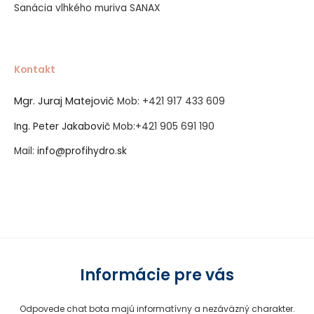
Sanácia vlhkého muriva SANAX
Kontakt
Mgr. Juraj Matejovič
Mob:
+421 917 433 609
Ing. Peter Jakabovič
Mob:
+421 905 691 190
Mail:
info@profihydro.sk
Vytvorené systémom ClickEshop.sk
Informácie pre vás
Odpovede chat bota majú informatívny a nezáväzný charakter.