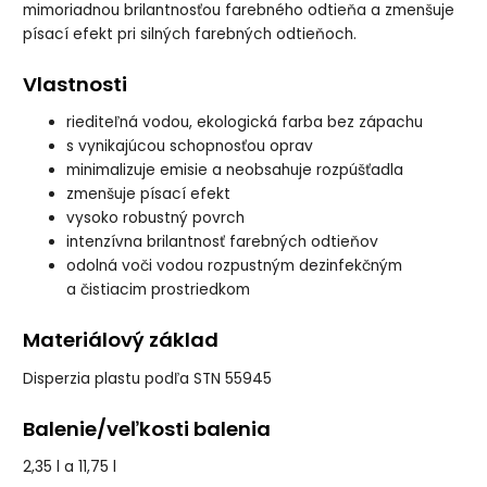
mimoriadnou brilantnosťou farebného odtieňa a zmenšuje
písací efekt pri silných farebných odtieňoch.
Vlastnosti
riediteľná vodou, ekologická farba bez zápachu
s vynikajúcou schopnosťou oprav
minimalizuje emisie a neobsahuje rozpúšťadla
zmenšuje písací efekt
vysoko robustný povrch
intenzívna brilantnosť farebných odtieňov
odolná voči vodou rozpustným dezinfekčným
a čistiacim prostriedkom
Materiálový základ
Disperzia plastu podľa STN 55945
Balenie/veľkosti balenia
2,35 l a 11,75 l