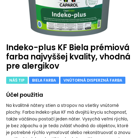
Indeko-plus KF Biela prémiová
farba najvyššej kvality, vhodná
pre alergikov
NÁŠ TIP
BIELA FARBA
VNÚTORNÁ DISPERZNÁ FARBA
Účel použitia
Na kvalitné nátery stien a stropov na všetky vnútorné
plochy. Farba Indeko-plus KF má dvojitú kryciu schopnosť,
takže väčšinou postačí jeden náter. Vysychá veľmi rýchlo,
je bez zápachu a je teda zvlášť vhodná do objektov, ktoré
je potrebné rýchlo vymaľovať alebo rekonštruovať a znovu