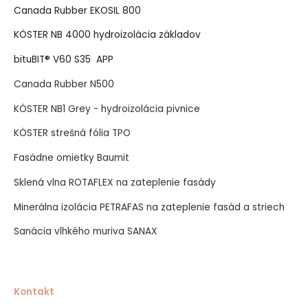
Canada Rubber EKOSIL 800
KÖSTER NB 4000 hydroizolácia základov
bituBIT® V60 S35 APP
Canada Rubber N500
KÖSTER NB1 Grey - hydroizolácia pivnice
KÖSTER strešná fólia TPO
Fasádne omietky Baumit
Sklená vlna ROTAFLEX na zateplenie fasády
Minerálna izolácia PETRAFAS na zateplenie fasád a striech
Sanácia vlhkého muriva SANAX
Kontakt