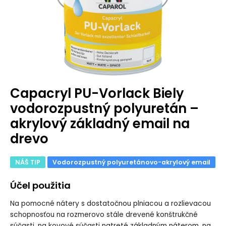
Capacryl PU-Vorlack Biely
vodorozpustný polyuretán –
akrylový základný email na
drevo
NÁŠ TIP
Vodorozpustný polyuretánovo-akrylový email
Účel použitia
Na pomocné nátery s dostatočnou plniacou a rozlievacou
schopnosťou na rozmerovo stále drevené konštrukčné
súčasti, na kovové súčasti natreté základným náterom, na