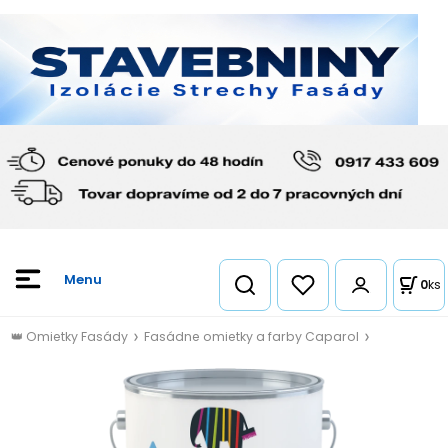
0
ks
👑 Omietky Fasády
Fasádne omietky a farby Caparol