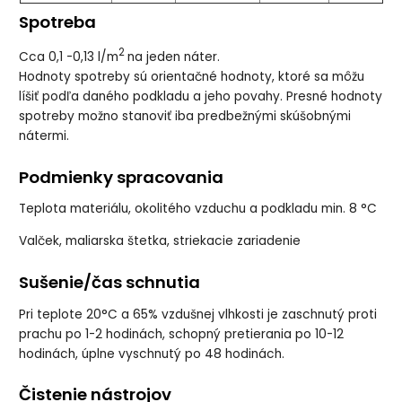
Spotreba
2
Cca 0,1 -0,13 l/m
na jeden náter.
Hodnoty spotreby sú orientačné hodnoty, ktoré sa môžu
líšiť podľa daného podkladu a jeho povahy. Presné hodnoty
spotreby možno stanoviť iba predbežnými skúšobnými
nátermi.
Podmienky spracovania
Teplota materiálu, okolitého vzduchu a podkladu min. 8 °C
Valček, maliarska štetka, striekacie zariadenie
Sušenie/čas schnutia
Pri teplote 20°C a 65% vzdušnej vlhkosti je zaschnutý proti
prachu po 1-2 hodinách, schopný pretierania po 10-12
hodinách, úplne vyschnutý po 48 hodinách.
Čistenie nástrojov