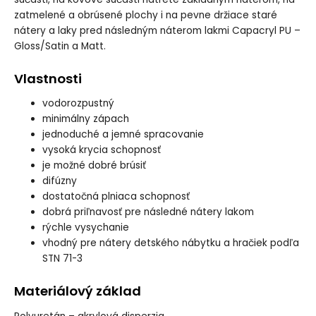
zatmelené a obrúsené plochy i na pevne držiace staré
nátery a laky pred následným náterom lakmi Capacryl PU –
Gloss/Satin a Matt.
Vlastnosti
vodorozpustný
minimálny zápach
jednoduché a jemné spracovanie
vysoká krycia schopnosť
je možné dobré brúsiť
difúzny
dostatočná plniaca schopnosť
dobrá priľnavosť pre následné nátery lakom
rýchle vysychanie
vhodný pre nátery detského nábytku a hračiek podľa
STN 71-3
Materiálový základ