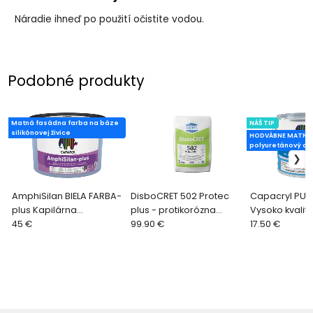
Náradie ihneď po použití očistite vodou.
Podobné produkty
Matná fasádna farba na báze
NÁŠ TIP
silikónovej živice
HODVÁBNE MATNÝ
polyuretánový akr
AmphiSilan BIELA FARBA-
DisboCRET 502 Protec
Capacryl PU-
plus Kapilárna
plus - protikorózna
Vysoko kvalitn
hydrofóbna fasádna
45 €
ochrana železnej
99.90 €
polyuretán – 
17.50 €
farba na báze
výstuže
email, odolný
silikónovej živice
poškrabaniu