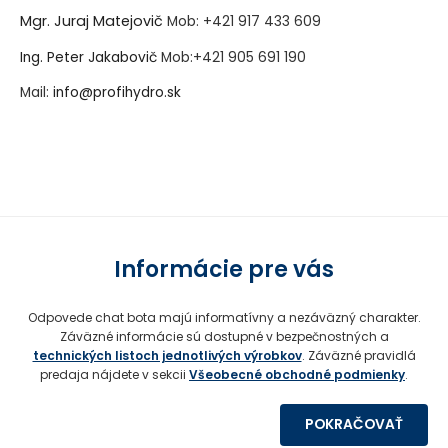
Mgr. Juraj Matejovič
Mob:
+421 917 433 609
Ing. Peter Jakabovič
Mob:
+421 905 691 190
Mail:
info@profihydro.sk
Vytvorené systémom ClickEshop.sk
Informácie pre vás
Odpovede chat bota majú informatívny a nezáväzný charakter.
Záväzné informácie sú dostupné v bezpečnostných a
technických listoch jednotlivých výrobkov
. Záväzné pravidlá
predaja nájdete v sekcii
Všeobecné obchodné podmienky
.
POKRAČOVAŤ