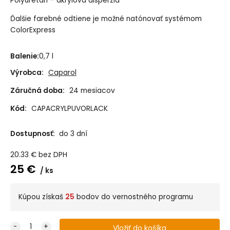
Polyuretán – akrylová disperzia
Ďalšie farebné odtiene je možné natónovať systémom
ColorExpress
Balenie:
0,7 l
Výrobca:
Caparol
Záručná doba:
24 mesiacov
Kód:
CAPACRYLPUVORLACK
Dostupnosť:
do 3 dní
20.33
€
bez DPH
25
€
ks
Kúpou získaš
25
bodov do vernostného programu