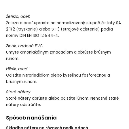
Železo, oceľ:
Železo a oceľ upravte na normalizovaný stupeň čistoty SA
2 1/2 (tryskanie) alebo ST 3 (strojové očistenie) podľa
normy DIN EN ISO 12 944-4.
Zinok, tvrdené PVC
Umyte amoniakálnym zmáčadlom a obrúste brúsnym
rúnom.
Hliník, meď
Očistite nitroriedidlom alebo kyselinou fosforečnou a
brúsnym rúnom.
Staré nátery
Staré nátery obrúste alebo očistite lúhom. Nenosné staré
nátery odstráňte.
Spôsob nanášania
Skladba náteru na rôznych podkladoch