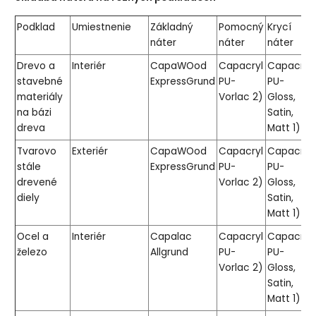
Podklad
Umiestnenie
Základný
Pomocný
Krycí
náter
náter
náter
Drevo a
Interiér
CapaWOod
Capacryl
Capacryl
stavebné
ExpressGrund
PU-
PU-
materiály
Vorlac 2)
Gloss,
na bázi
Satin,
dreva
Matt 1)
Tvarovo
Exteriér
CapaWOod
Capacryl
Capacryl
stále
ExpressGrund
PU-
PU-
drevené
Vorlac 2)
Gloss,
diely
Satin,
Matt 1)
Ocel a
Interiér
Capalac
Capacryl
Capacryl
železo
Allgrund
PU-
PU-
Vorlac 2)
Gloss,
Satin,
Matt 1)