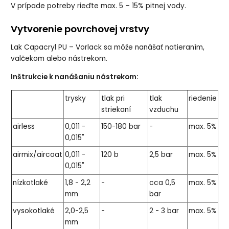
V prípade potreby rieďte max. 5 – 15% pitnej vody.
Vytvorenie povrchovej vrstvy
Lak Capacryl PU – Vorlack sa môže nanášať natieraním,
valčekom alebo nástrekom.
Inštrukcie k nanášaniu nástrekom:
trysky
tlak pri
tlak
riedenie
striekaní
vzduchu
airless
0,011 -
150-180 bar
-
max. 5%
0,015"
airmix/aircoat
0,011 -
120 b
2,5 bar
max. 5%
0,015"
nízkotlaké
1,8 - 2,2
-
cca 0,5
max. 5%
mm
bar
vysokotlaké
2,0-2,5
-
2 - 3 bar
max. 5%
mm