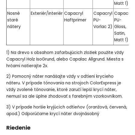
Matt 1)
Nosné
Exteriér/interiér
Capacryl
Capacryl
Capacryl
staré
Haftprimer
PU-
PU-
nátery
Vorlac 2)
Gloss,
Satin,
Matt 1)
1) Na drevo s obsahom zafarbujúcich zložiek použite vždy
Capacryl Holz IsoGrund, alebo Capalac Allgrund. Miesta s
hrčami natierajte 2x.
2) Pomocný náter nanášajte vždy v odtieni krycieho
náteru. V prípade tónovania na strojoch ColorExpress je
vždy zvolené tónovanie, ktoré zaručí lepší krycí náter,
nemusí sa ale úplne zhodovať s farebným vzorkovníkom.
3) V prípade horšie kryjúcich odtieňov (oranžová, červená,
apod.) Odporúčame krycí náter dvojnásobný
Riedenie