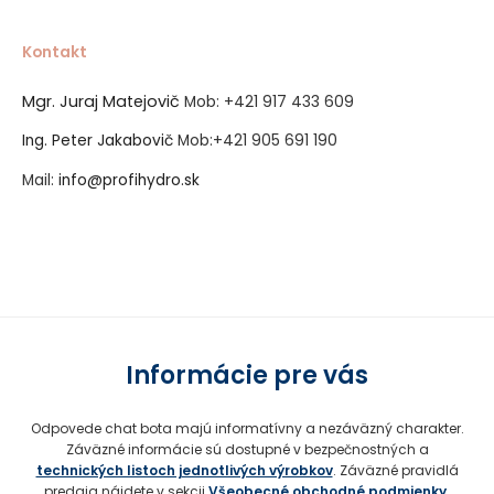
Kontakt
Mgr. Juraj Matejovič
Mob:
+421 917 433 609
Ing. Peter Jakabovič
Mob:
+421 905 691 190
Mail:
info@profihydro.sk
Vytvorené systémom ClickEshop.sk
Informácie pre vás
Odpovede chat bota majú informatívny a nezáväzný charakter.
Záväzné informácie sú dostupné v bezpečnostných a
technických listoch jednotlivých výrobkov
. Záväzné pravidlá
predaja nájdete v sekcii
Všeobecné obchodné podmienky
.