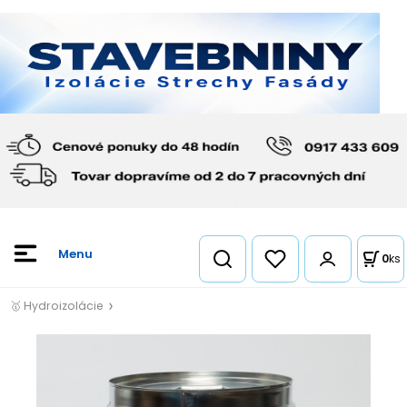
0
ks
🥇 Hydroizolácie