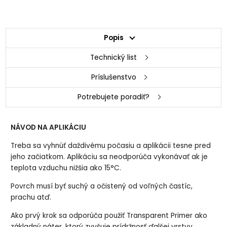
Popis
Technický list
Príslušenstvo
Potrebujete poradiť?
NÁVOD NA APLIKÁCIU
Treba sa vyhnúť daždivému počasiu a aplikácii tesne pred
jeho začiatkom. Aplikáciu sa neodporúča vykonávať ak je
teplota vzduchu nižšia ako 15°C.
Povrch musí byť suchý a očistený od voľných častíc,
prachu atď.
Ako prvý krok sa odporúča použiť Transparent Primer ako
základný náter, ktorý zvyšuje prídržnosť ďalšej vrstvy.