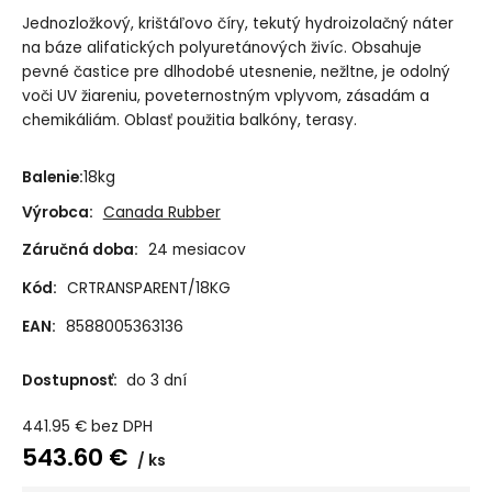
Jednozložkový, krištáľovo číry, tekutý hydroizolačný náter
na báze alifatických polyuretánových živíc. Obsahuje
pevné častice pre dlhodobé utesnenie, nežltne, je odolný
voči UV žiareniu, poveternostným vplyvom, zásadám a
chemikáliám. Oblasť použitia balkóny, terasy.
Balenie:
18kg
Výrobca:
Canada Rubber
Záručná doba:
24 mesiacov
Kód:
CRTRANSPARENT/18KG
EAN:
8588005363136
Dostupnosť:
do 3 dní
441.95
€
bez DPH
543.60
€
ks