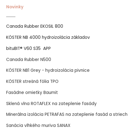
Novinky
Canada Rubber EKOSIL 800
KÖSTER NB 4000 hydroizolácia základov
bituBIT® V60 S35 APP
Canada Rubber N500
KÖSTER NB1 Grey - hydroizolácia pivnice
KÖSTER strešná fólia TPO
Fasádne omietky Baumit
Sklená vlna ROTAFLEX na zateplenie fasády
Minerálna izolácia PETRAFAS na zateplenie fasád a striech
Sanácia vlhkého muriva SANAX