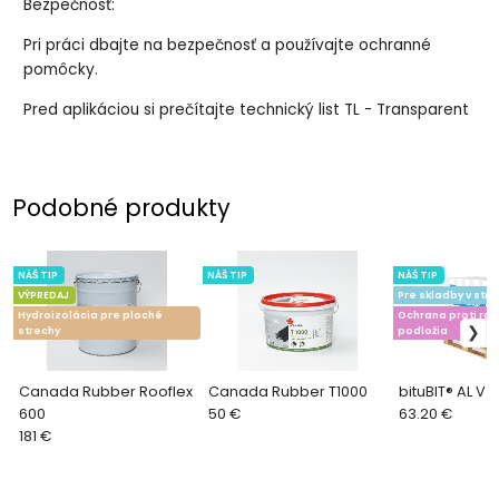
Bezpečnosť:
Pri práci dbajte na bezpečnosť a používajte ochranné
pomôcky.
Pred aplikáciou si prečítajte technický list TL - Transparent
Podobné produkty
NÁŠ TIP
NÁŠ TIP
NÁŠ TIP
VÝPREDAJ
Pre skladby v stre
Hydroizolácia pre ploché
Ochrana proti rad
strechy
podložia
Canada Rubber Rooflex
Canada Rubber T1000
bituBIT® AL V 
600
50 €
63.20 €
181 €