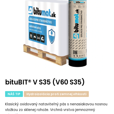
bituBIT® V S35 (V60 S35)
NÁŠ TIP
Hydroizolácia proti zemnej vlhkosti
Klasický oxidovaný nataviteľný pás s nenasiakavou nosnou
vložkou zo sklenej rohože. Vrchná vrstva jemnozrnný