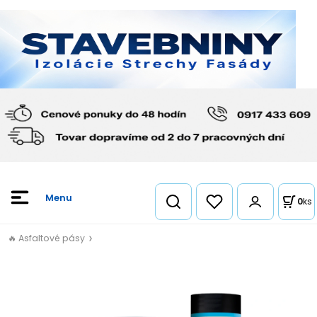
0
ks
🔥 Asfaltové pásy