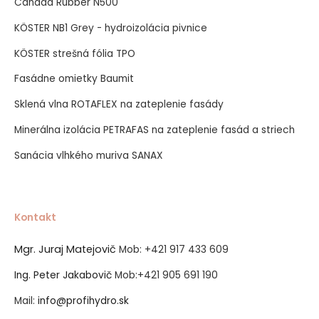
Canada Rubber N500
KÖSTER NB1 Grey - hydroizolácia pivnice
KÖSTER strešná fólia TPO
Fasádne omietky Baumit
Sklená vlna ROTAFLEX na zateplenie fasády
Minerálna izolácia PETRAFAS na zateplenie fasád a striech
Sanácia vlhkého muriva SANAX
Kontakt
Mgr. Juraj Matejovič
Mob:
+421 917 433 609
Ing. Peter Jakabovič
Mob:
+421 905 691 190
Mail:
info@profihydro.sk