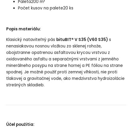
Paleta
200 m²
Počet kusov na palete
20 ks
Popis materiálu:
Klasický nataviteľný pás
bituBIT® V S35 (V60 S35)
s
nenasiakavou nosnou vložkou zo sklenej rohože,
obojstranne opatrenou asfaltovou krycou vrstvou z
oxidovaného asfaltu a separačnými vrstvami z jemného
minerálneho posypu na strane hornej a PE fóliou na strane
spodnej. Je možné použiť proti zemnej vlhkosti, nie proti
tlakovej a gravitačnej vode, ako medzivrstva hydroizolácie
strešných skladieb.
Účel použitia: