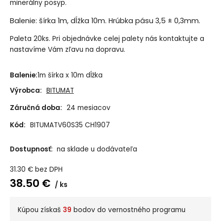
minerálny posyp.
Balenie: šírka 1m, dĺžka 10m.
Hrúbka pásu
3,5 ± 0,3mm.
Paleta 20ks. Pri objednávke celej palety nás kontaktujte a
nastavíme Vám zľavu na dopravu.
Balenie:
1m šírka x 10m dĺžka
Výrobca:
BITUMAT
Záručná doba:
24 mesiacov
Kód:
BITUMATV60S35 CH1907
Dostupnosť:
na sklade u dodávateľa
31.30
€
bez DPH
38.50
€
ks
Kúpou získaš
39
bodov do vernostného programu