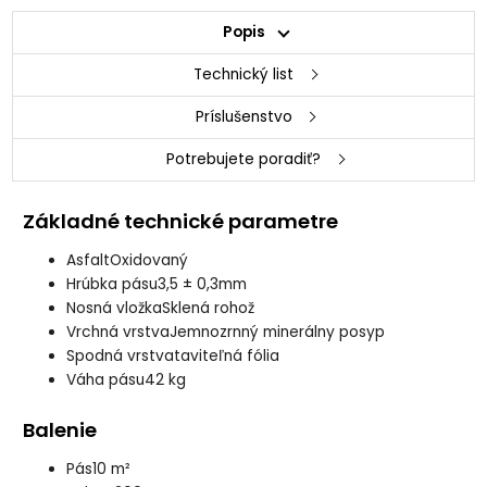
Popis
Technický list
Príslušenstvo
Potrebujete poradiť?
Základné technické parametre
Asfalt
Oxidovaný
Hrúbka pásu
3,5 ± 0,3mm
Nosná vložka
Sklená rohož
Vrchná vrstva
Jemnozrnný minerálny posyp
Spodná vrstva
taviteľná fólia
Váha pásu
42 kg
Balenie
Pás
10 m²