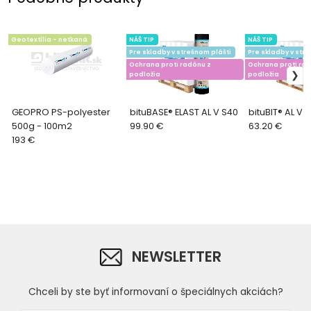
Geotextília - netkaná
NÁŠ TIP
NÁŠ TIP
Pre skladby v strešnom plášti
Pre skladby v stre
Ochrana proti radónu z
Ochrana proti rad
podložia
podložia
GEOPRO PS-polyester
bituBASE® ELAST AL V S40
bituBIT® AL V 
500g - 100m2
99.90 €
63.20 €
193 €
NEWSLETTER
Chceli by ste byť informovaní o špeciálnych akciách?