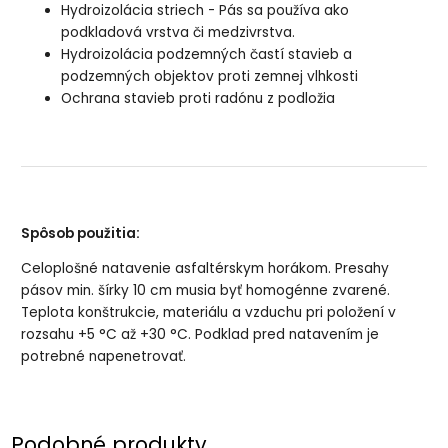
Hydroizolácia striech - Pás sa používa ako
podkladová vrstva či medzivrstva.
Hydroizolácia podzemných častí stavieb a
podzemných objektov proti zemnej vlhkosti
Ochrana stavieb proti radónu z podložia
Spôsob použitia:
Celoplošné natavenie asfaltérskym horákom. Presahy
pásov min. šírky 10 cm musia byť homogénne zvarené.
Teplota konštrukcie, materiálu a vzduchu pri položení v
rozsahu +5 °C až +30 °C. Podklad pred natavením je
potrebné napenetrovať.
Podobné produkty