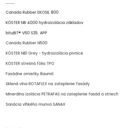
Canada Rubber EKOSIL 800
KÖSTER NB 4000 hydroizolácia základov
bituBIT® V60 S35 APP
Canada Rubber N500
KÖSTER NB1 Grey - hydroizolácia pivnice
KÖSTER strešná fólia TPO
Fasádne omietky Baumit
Sklená vlna ROTAFLEX na zateplenie fasády
Minerálna izolácia PETRAFAS na zateplenie fasád a striech
Sanácia vlhkého muriva SANAX