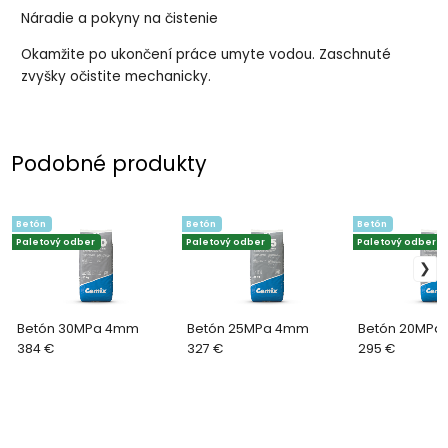
Náradie a pokyny na čistenie
Okamžite po ukončení práce umyte vodou. Zaschnuté
zvyšky očistite mechanicky.
Podobné produkty
Betón
Betón
Betón
Paletový odber
Paletový odber
Paletový odber
Betón 30MPa 4mm
Betón 25MPa 4mm
Betón 20MPa
384 €
327 €
295 €