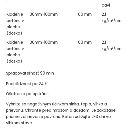
cavi
Kladenie
30mm-100mm
60 mm
2.1
1 
betónu v
kg/m²/mm
ploche
(doska)
Kladenie
30mm-100mm
60 mm
2.1
2
betónu v
kg/m²/mm
ploche
(doska)
90 min
Spracovateľnosť
24 h
Pochôdznosť po
Ošetrenie po aplikácií
Vyhnite sa negatívnym účinkom slnka, tepla, vlhka a
prievanu. Chráňte pred mrazom a dažďom. Je zakázané
priame zahrievanie povrchu. Betón udržujte 2-3 dni vo
vlhkom stave.