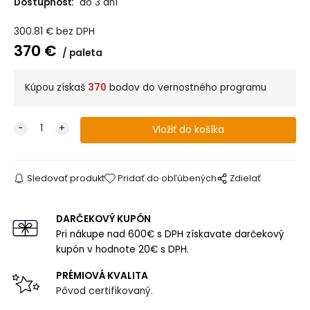
Dostupnosť:
do 3 dní
300.81
€
bez DPH
370
€
paleta
Kúpou získaš
370
bodov do vernostného programu
Sledovať produkt
Pridať do obľúbených
Zdielať
DARČEKOVÝ KUPÓN
Pri nákupe nad 600€ s DPH získavate darčekový
kupón v hodnote 20€ s DPH.
PRÉMIOVÁ KVALITA
Pôvod certifikovaný.