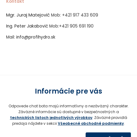
Kontakt
Mgr. Juraj Matejovič
Mob:
+421 917 433 609
Ing. Peter Jakabovič
Mob:
+421 905 691 190
Mail:
info@profihydro.sk
Vytvorené systémom ClickEshop.sk
Informácie pre vás
Odpovede chat bota majú informatívny a nezáväzný charakter.
Záväzné informácie sú dostupné v bezpečnostných a
technických listoch jednotlivých výrobkov
. Záväzné pravidlá
predaja nájdete v sekcii
Všeobecné obchodné podmienky
.