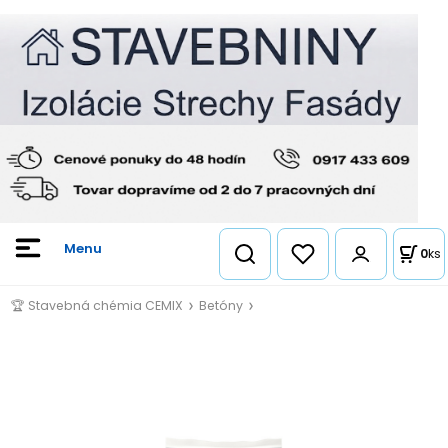
0
ks
🏆 Stavebná chémia CEMIX
Betóny