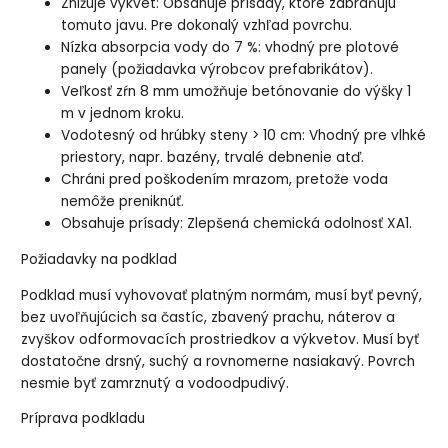
Znižuje výkvet: Obsahuje prísady, ktoré zabraňujú
tomuto javu. Pre dokonalý vzhľad povrchu.
Nízka absorpcia vody do 7 %: vhodný pre plotové
panely (požiadavka výrobcov prefabrikátov).
Veľkosť zŕn 8 mm umožňuje betónovanie do výšky 1
m v jednom kroku.
Vodotesný od hrúbky steny > 10 cm: Vhodný pre vlhké
priestory, napr. bazény, trvalé debnenie atď.
Chráni pred poškodením mrazom, pretože voda
nemôže preniknúť.
Obsahuje prísady: Zlepšená chemická odolnosť XA1.
Požiadavky na podklad
Podklad musí vyhovovať platným normám, musí byť pevný,
bez uvoľňujúcich sa častíc, zbavený prachu, náterov a
zvyškov odformovacích prostriedkov a výkvetov. Musí byť
dostatočne drsný, suchý a rovnomerne nasiakavý. Povrch
nesmie byť zamrznutý a vodoodpudivý.
Príprava podkladu