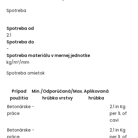
Spotreba
Spotreba od
2.1
Spotreba do
-
Spotreba materiálu v mernej jednotke
kg/m²/mm
Spotreba omietok
Prípad
Min./Odporúčaná/Max.
Aplikovaná
V
použitia
hrúbka vrstvy
hrúbka
b
Betonárske
-
2.1 in Kg
1 
práce
per 1L of
cavi
Betonárske
-
2.1 in Kg
2
práce
per 1L of