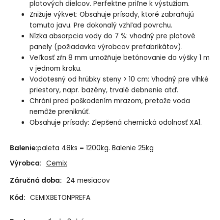
plotových dielcov. Perfektne priľne k výstužiam.
Znižuje výkvet: Obsahuje prísady, ktoré zabraňujú
tomuto javu. Pre dokonalý vzhľad povrchu.
Nízka absorpcia vody do 7 %: vhodný pre plotové
panely (požiadavka výrobcov prefabrikátov).
Veľkosť zŕn 8 mm umožňuje betónovanie do výšky 1 m
v jednom kroku.
Vodotesný od hrúbky steny > 10 cm: Vhodný pre vlhké
priestory, napr. bazény, trvalé debnenie atď.
Chráni pred poškodením mrazom, pretože voda
nemôže preniknúť.
Obsahuje prísady: Zlepšená chemická odolnosť XA1.
Balenie:
paleta 48ks = 1200kg. Balenie 25kg
Výrobca:
Cemix
Záručná doba:
24 mesiacov
Kód:
CEMIXBETONPREFA