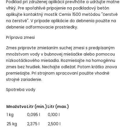
Podklad pri združenej aplikácii prevlhčite a udržujte matne
vlhký. Pre spoľahlivé pripojenie na podkladový betón
aplikujte kontaktný mostík Cemix 1500 metódou "čerstvé
na čerstvé". V prípade aplikácie do debnenia použite na
debnenie odformovacie prostriedky.
Príprava zmesi
Zmes pripravte zmiešaním suchej zmesi s predpísaným
množstvom vody v bubnovej miešačke alebo pomocou
nízkootáčkového miešadla. Rozmiešajte na homogénnu
zmes bez hrudiek. Nechajte odležať. Potom krátko znova
premiešajte. Pri strojnom spracovaní použite vhodné
strojné zariadenie.
Spotreba vody
Množstvo
Litr (min.)
Litr (max.)
1 kg
0,095 l
0,100 l
25 kg
2,375 l
2,500 l