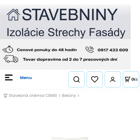
0
ks
🏆 Stavebná chémia CEMIX
Betóny