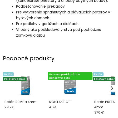
(kancelárske priestory a chodby obytných budov).
Podbetónovanie prekladov.
Pre vytvorenie spriahnutých a plávajúcich poterov v
bytových domoch.
Pre podlahy v garážach a dielňach.
Vhodný ako podkladová vrstva pod pochôdznu
zámkovú dlažbu.
Podobné produkty
Betón
Ochrana proti korózii a
Betón
adhézny mostík
Paletový odber
Paletový odber
Betón 20MPa 4mm
KONTAKT CT
Betón PREFA 
295 €
41 €
4mm
370 €