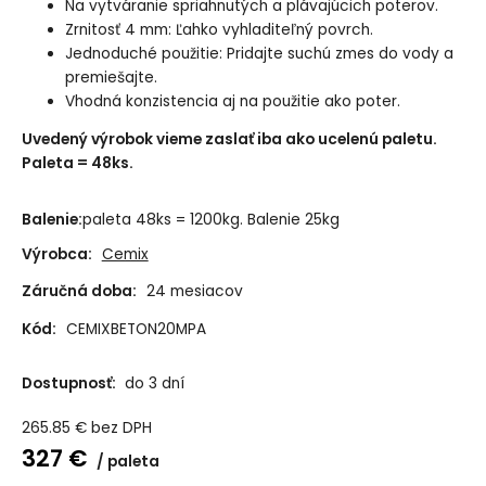
Na vytváranie spriahnutých a plávajúcich poterov.
Zrnitosť 4 mm: Ľahko vyhladiteľný povrch.
Jednoduché použitie: Pridajte suchú zmes do vody a
premiešajte.
Vhodná konzistencia aj na použitie ako poter.
Uvedený výrobok vieme zaslať iba ako ucelenú paletu.
Paleta = 48ks.
Balenie:
paleta 48ks = 1200kg. Balenie 25kg
Výrobca:
Cemix
Záručná doba:
24 mesiacov
Kód:
CEMIXBETON20MPA
Dostupnosť:
do 3 dní
265.85
€
bez DPH
327
€
paleta