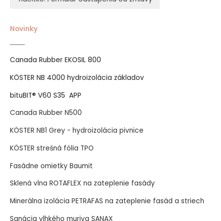
Novinky
Canada Rubber EKOSIL 800
KÖSTER NB 4000 hydroizolácia základov
bituBIT® V60 S35 APP
Canada Rubber N500
KÖSTER NB1 Grey - hydroizolácia pivnice
KÖSTER strešná fólia TPO
Fasádne omietky Baumit
Sklená vlna ROTAFLEX na zateplenie fasády
Minerálna izolácia PETRAFAS na zateplenie fasád a striech
Sanácia vlhkého muriva SANAX