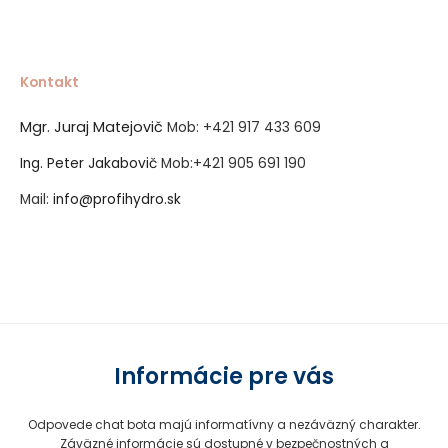
Kontakt
Mgr. Juraj Matejovič
Mob:
+421 917 433 609
Ing. Peter Jakabovič
Mob:
+421 905 691 190
Mail:
info@profihydro.sk
Vytvorené systémom ClickEshop.sk
Informácie pre vás
Odpovede chat bota majú informatívny a nezáväzný charakter.
Záväzné informácie sú dostupné v bezpečnostných a