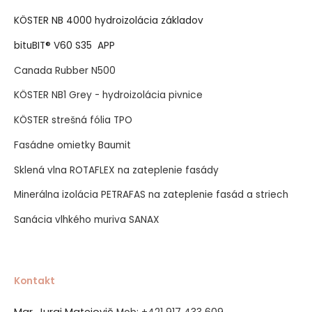
KÖSTER NB 4000 hydroizolácia základov
bituBIT® V60 S35 APP
Canada Rubber N500
KÖSTER NB1 Grey - hydroizolácia pivnice
KÖSTER strešná fólia TPO
Fasádne omietky Baumit
Sklená vlna ROTAFLEX na zateplenie fasády
Minerálna izolácia PETRAFAS na zateplenie fasád a striech
Sanácia vlhkého muriva SANAX
Kontakt
Mgr. Juraj Matejovič