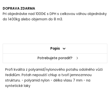
DOPRAVA ZDARMA
Pri objednávke nad 1000€ s DPH s celkovou váhou objednávky
do 1400kg alebo objemom do 8 m3.
Popis
Potrebujete poradiť?
Profi kvalita z polyamid/nylonového potahu odolného vůči
ředidlům. Potah nepouští chlup a tvoří jemnozrnnou
strukturu. - polyamid nylon - délka vlasu 7 mm - na
syntetické laky