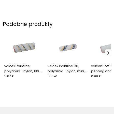
Podobné produkty
valček Paintline,
valček Paintline HK,
valček Soft P
polyamid - nylon, 180
polyamid - nylon, mini,
penový, oboj
mm, 7 mm chlp
5.67 €
100 mm, 7 mm chlp
1.30 €
rovný, 110 mm
0.99 €