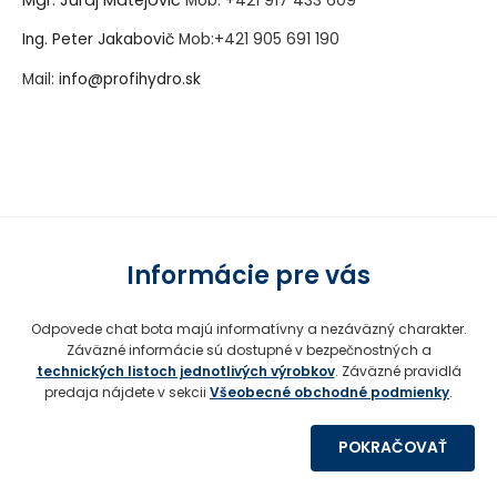
Mob:
+421 917 433 609
Ing. Peter Jakabovič
Mob:
+421 905 691 190
Mail:
info@profihydro.sk
Vytvorené systémom ClickEshop.sk
Informácie pre vás
Odpovede chat bota majú informatívny a nezáväzný charakter.
Záväzné informácie sú dostupné v bezpečnostných a
technických listoch jednotlivých výrobkov
. Záväzné pravidlá
predaja nájdete v sekcii
Všeobecné obchodné podmienky
.
POKRAČOVAŤ