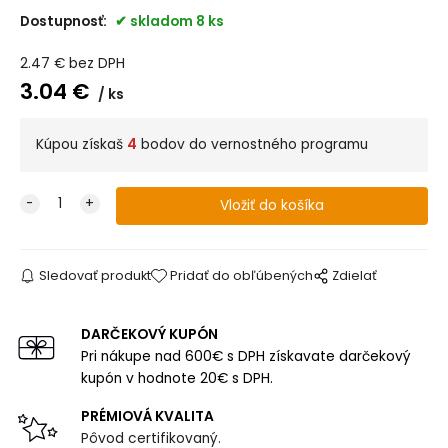
Dostupnosť:
skladom 8 ks
2.47
€
bez DPH
3.04
€
ks
Kúpou získaš
4
bodov do vernostného programu
Sledovať produkt
Pridať do obľúbených
Zdielať
DARČEKOVÝ KUPÓN
Pri nákupe nad 600€ s DPH získavate darčekový
kupón v hodnote 20€ s DPH.
PRÉMIOVÁ KVALITA
Pôvod certifikovaný.