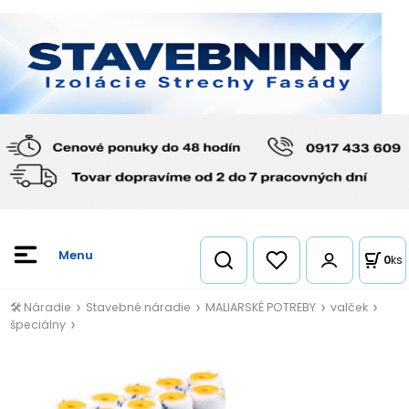
0
ks
🛠️ Náradie
Stavebné náradie
MALIARSKÉ POTREBY
valček
špeciálny