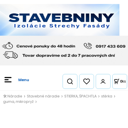
0
ks
🛠️ Náradie
Stavebné náradie
STIERKA, ŠPACHTLA
stěrka
guma, mikropryž