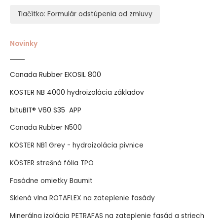
Tlačítko: Formulár odstúpenia od zmluvy
Novinky
Canada Rubber EKOSIL 800
KÖSTER NB 4000 hydroizolácia základov
bituBIT® V60 S35 APP
Canada Rubber N500
KÖSTER NB1 Grey - hydroizolácia pivnice
KÖSTER strešná fólia TPO
Fasádne omietky Baumit
Sklená vlna ROTAFLEX na zateplenie fasády
Minerálna izolácia PETRAFAS na zateplenie fasád a striech