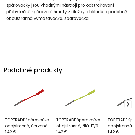
spárovačky jsou vhodnými nástroji pro odstraňování
přebytečné spárovací hmoty z dlažby, obkladů a podobně
oboustranná vymazávačka, spárovačka
Podobné produkty
TOPTRADE špárovačka
TOPTRADE špárovačka
TOPTRADE šp
obojstranná, červená,
obojstranná, žltá, 17/9
obojstranná, 
20/14 mm
1.42 €
mm
1.42 €
13/9 mm
1.42 €