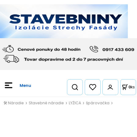
0
ks
🛠️ Náradie
Stavebné náradie
LYŽICA
špárovačka