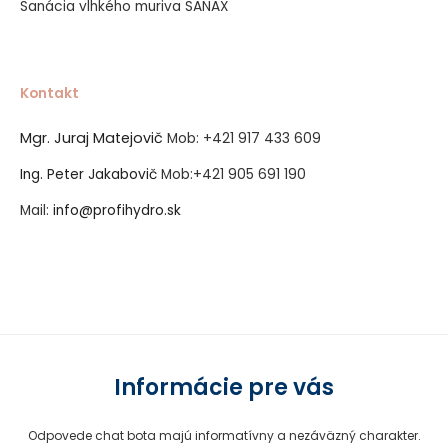
Sanácia vlhkého muriva SANAX
Kontakt
Mgr. Juraj Matejovič
Mob:
+421 917 433 609
Ing. Peter Jakabovič
Mob:
+421 905 691 190
Mail:
info@profihydro.sk
Vytvorené systémom ClickEshop.sk
Informácie pre vás
Odpovede chat bota majú informatívny a nezáväzný charakter.