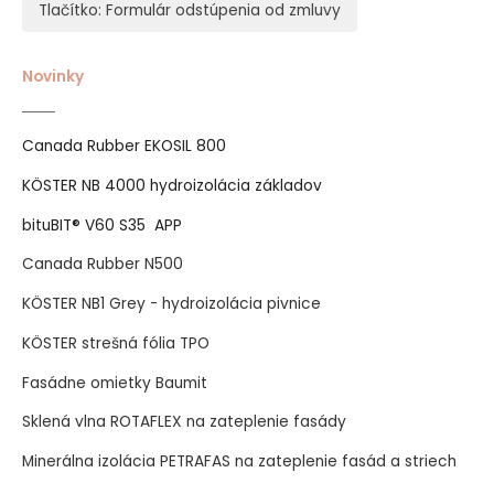
Tlačítko: Formulár odstúpenia od zmluvy
Novinky
Canada Rubber EKOSIL 800
KÖSTER NB 4000 hydroizolácia základov
bituBIT® V60 S35 APP
Canada Rubber N500
KÖSTER NB1 Grey - hydroizolácia pivnice
KÖSTER strešná fólia TPO
Fasádne omietky Baumit
Sklená vlna ROTAFLEX na zateplenie fasády
Minerálna izolácia PETRAFAS na zateplenie fasád a striech