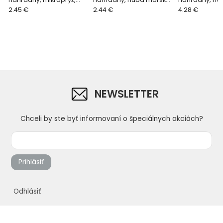
220 x 135 x 8 mm
2.45 €
rezaná, 280 x 140 x 40
2.44 €
nemecká, rez
4.28 €
mm
130 x 30 mm
NEWSLETTER
Chceli by ste byť informovaní o špeciálnych akciách?
Prihlásiť
Odhlásiť