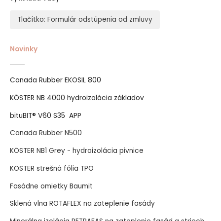
Tlačítko: Formulár odstúpenia od zmluvy
Novinky
Canada Rubber EKOSIL 800
KÖSTER NB 4000 hydroizolácia základov
bituBIT® V60 S35 APP
Canada Rubber N500
KÖSTER NB1 Grey - hydroizolácia pivnice
KÖSTER strešná fólia TPO
Fasádne omietky Baumit
Sklená vlna ROTAFLEX na zateplenie fasády