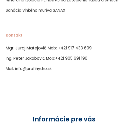
Minerálna izolácia PETRAFAS na zateplenie fasád a striech
Sanácia vlhkého muriva SANAX
Kontakt
Mgr. Juraj Matejovič
Mob:
+421 917 433 609
Ing. Peter Jakabovič
Mob:
+421 905 691 190
Mail:
info@profihydro.sk
Vytvorené systémom ClickEshop.sk
Informácie pre vás