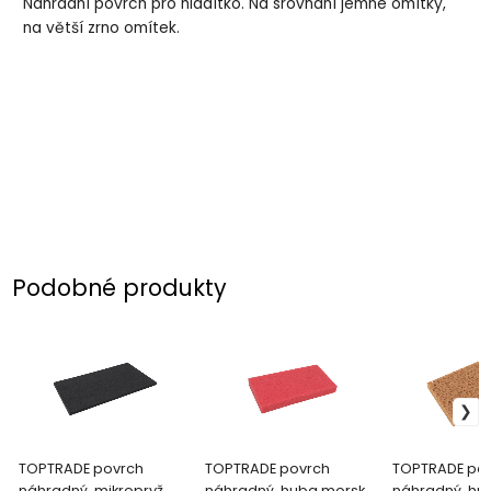
Náhradní povrch pro hladítko. Na srovnání jemné omítky,
na větší zrno omítek.
Podobné produkty
TOPTRADE povrch
TOPTRADE povrch
TOPTRADE po
náhradný, mikropryž,
náhradný, huba morská,
náhradný, hu