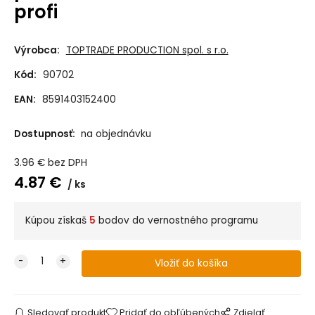
profi
Výrobca:
TOPTRADE PRODUCTION spol. s r.o.
Kód:
90702
EAN:
8591403152400
Dostupnosť:
na objednávku
3.96
€
bez DPH
4.87
€
ks
Kúpou získaš
5
bodov do vernostného programu
Sledovať produkt
Pridať do obľúbených
Zdielať