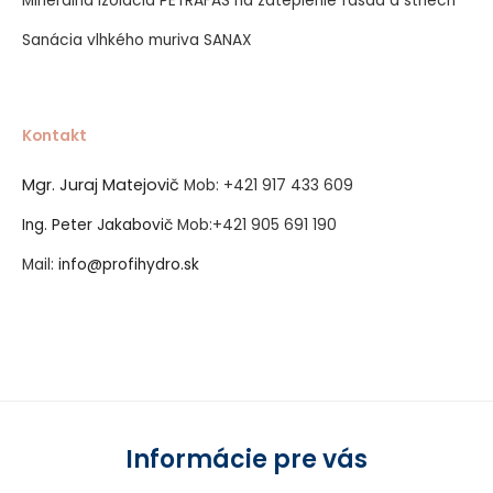
Minerálna izolácia PETRAFAS na zateplenie fasád a striech
Sanácia vlhkého muriva SANAX
Kontakt
Mgr. Juraj Matejovič
Mob:
+421 917 433 609
Ing. Peter Jakabovič
Mob:
+421 905 691 190
Mail:
info@profihydro.sk
Vytvorené systémom ClickEshop.sk
Informácie pre vás