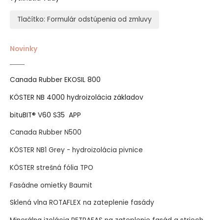
Tlačítko: Formulár odstúpenia od zmluvy
Novinky
Canada Rubber EKOSIL 800
KÖSTER NB 4000 hydroizolácia základov
bituBIT® V60 S35 APP
Canada Rubber N500
KÖSTER NB1 Grey - hydroizolácia pivnice
KÖSTER strešná fólia TPO
Fasádne omietky Baumit
Sklená vlna ROTAFLEX na zateplenie fasády