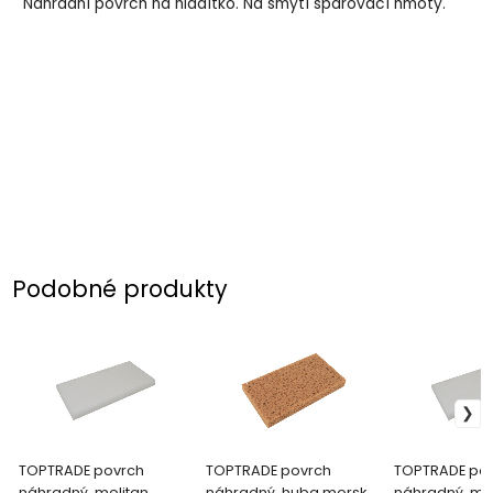
Náhradní povrch na hladítko. Na smytí spárovací hmoty.
Podobné produkty
TOPTRADE povrch
TOPTRADE povrch
TOPTRADE po
náhradný, molitan
náhradný, huba morská,
náhradný, mol