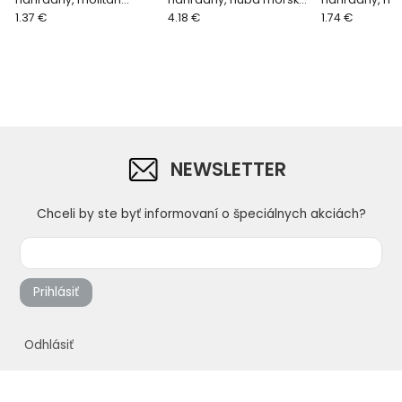
jemný, 250 x 130 x 30
1.37 €
nemecká, 280 x 140 x 30
4.18 €
jemný, rezaný,
1.74 €
mm
mm
x 40 mm
NEWSLETTER
Chceli by ste byť informovaní o špeciálnych akciách?
Prihlásiť
Odhlásiť