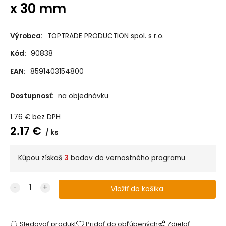
x 30 mm
Výrobca:
TOPTRADE PRODUCTION spol. s r.o.
Kód:
90838
EAN:
8591403154800
Dostupnosť:
na objednávku
1.76
€
bez DPH
2.17
€
ks
Kúpou získaš
3
bodov do vernostného programu
Sledovať produkt
Pridať do obľúbených
Zdielať