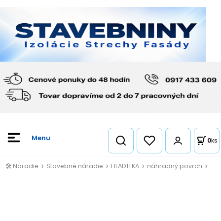
0
ks
🛠️ Náradie
Stavebné náradie
HLADÍTKA
náhradný povrch