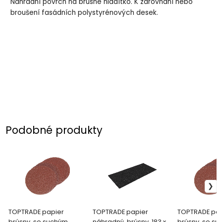
Náhradní povrch na brusné hladítko. K zarovnání nebo
broušení fasádních polystyrénových desek.
Podobné produkty
TOPTRADE papier
TOPTRADE papier
TOPTRADE pap
brúsny, so suchým
náhradný, brúsny, 183 x
brúsny, so s