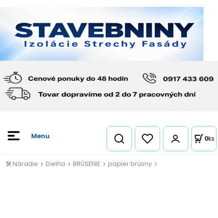
0
ks
🛠️ Náradie
Dielňa
BRÚSENIE
papier brúsny