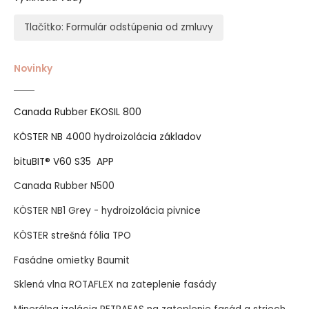
Tlačítko: Formulár odstúpenia od zmluvy
Novinky
Canada Rubber EKOSIL 800
KÖSTER NB 4000 hydroizolácia základov
bituBIT® V60 S35 APP
Canada Rubber N500
KÖSTER NB1 Grey - hydroizolácia pivnice
KÖSTER strešná fólia TPO
Fasádne omietky Baumit
Sklená vlna ROTAFLEX na zateplenie fasády