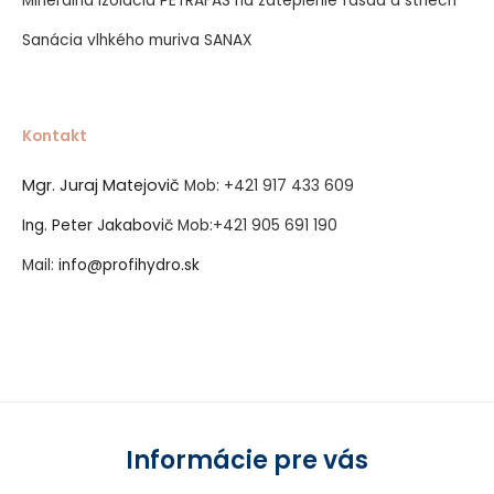
Minerálna izolácia PETRAFAS na zateplenie fasád a striech
Sanácia vlhkého muriva SANAX
Kontakt
Mgr. Juraj Matejovič
Mob:
+421 917 433 609
Ing. Peter Jakabovič
Mob:
+421 905 691 190
Mail:
info@profihydro.sk
Vytvorené systémom ClickEshop.sk
Informácie pre vás