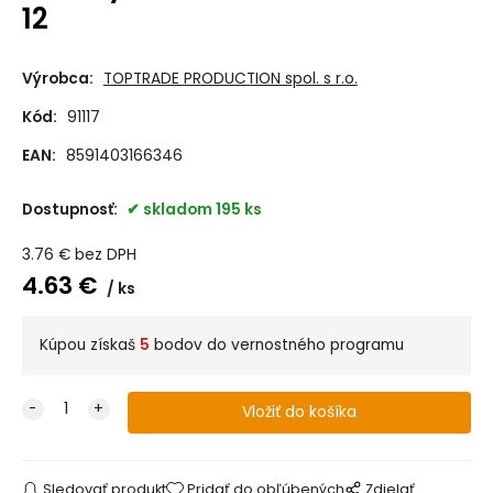
12
Výrobca:
TOPTRADE PRODUCTION spol. s r.o.
Kód:
91117
EAN:
8591403166346
Dostupnosť:
skladom 195 ks
3.76
€
bez DPH
4.63
€
ks
Kúpou získaš
5
bodov do vernostného programu
Sledovať produkt
Pridať do obľúbených
Zdielať