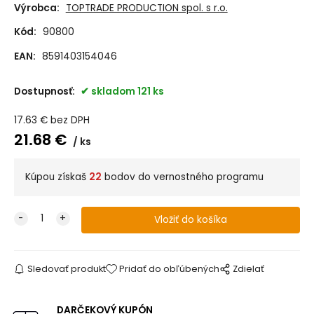
Výrobca:
TOPTRADE PRODUCTION spol. s r.o.
Kód:
90800
EAN:
8591403154046
Dostupnosť:
skladom 121 ks
17.63
€
bez DPH
21.68
€
ks
Kúpou získaš
22
bodov do vernostného programu
Sledovať produkt
Pridať do obľúbených
Zdielať
DARČEKOVÝ KUPÓN