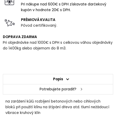
Pri nákupe nad 600€ s DPH získavate darčekový
kupón v hodnote 20€ s DPH.
PRÉMIOVÁ KVALITA
Pôvod certifikovaný.
DOPRAVA ZDARMA
Pri objednávke nad 1000€ s DPH s celkovou váhou objednávky
do 1400kg alebo objemom do 8 m3.
Popis
Potrebujete poradiť?
na zarážení kůlů rozbíjení betonových nebo cihlových
bloků při použití klínu na štípání dřeva atd. tlumí nežádoucí
vibrace kruhový klín