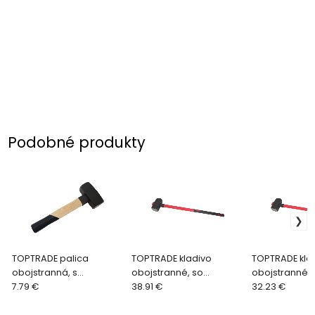
Podobné produkty
TOPTRADE palica
TOPTRADE kladivo
TOPTRADE kla
obojstranná, s
obojstranné, so
obojstranné, 
drevenou násadou,
7.79 €
sklolaminátovou
38.91 €
sklolamináto
32.23 €
1000 g
násadou, 5000 g
násadou, 400