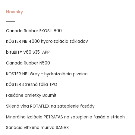
Novinky
Canada Rubber EKOSIL 800
KÖSTER NB 4000 hydroizolácia základov
bituBIT® V60 S35 APP
Canada Rubber N500
KÖSTER NB1 Grey - hydroizolácia pivnice
KÖSTER strešná fólia TPO
Fasádne omietky Baumit
Sklená vlna ROTAFLEX na zateplenie fasády
Minerálna izolácia PETRAFAS na zateplenie fasád a striech
Sanácia vlhkého muriva SANAX