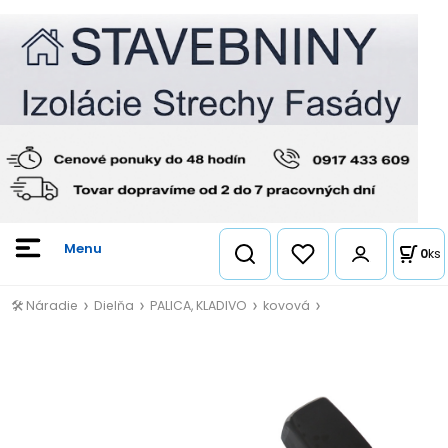
0
ks
🛠️ Náradie
Dielňa
PALICA, KLADIVO
kovová