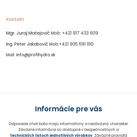
Kontakt
Mgr. Juraj Matejovič
Mob:
+421 917 433 609
Ing. Peter Jakabovič
Mob:
+421 905 691 190
Mail:
info@profihydro.sk
Vytvorené systémom ClickEshop.sk
Informácie pre vás
Odpovede chat bota majú informatívny a nezáväzný charakter.
Záväzné informácie sú dostupné v bezpečnostných a
technických listoch jednotlivých výrobkov
. Záväzné pravidlá