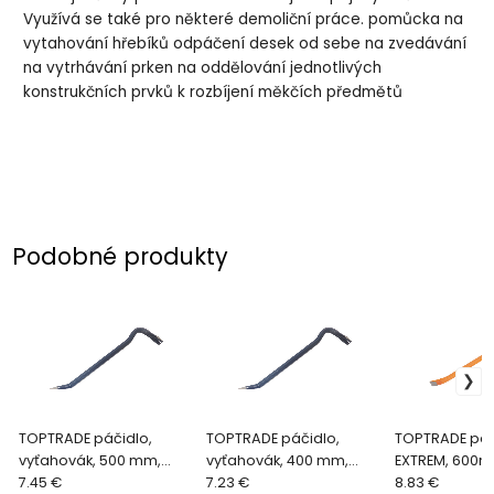
Využívá se také pro některé demoliční práce. pomůcka na
vytahování hřebíků odpáčení desek od sebe na zvedávání
na vytrhávání prken na oddělování jednotlivých
konstrukčních prvků k rozbíjení měkčích předmětů
Podobné produkty
TOPTRADE páčidlo,
TOPTRADE páčidlo,
TOPTRADE páč
vyťahovák, 500 mm,
vyťahovák, 400 mm,
EXTREM, 600m
profi
7.45 €
profi
7.23 €
tvarované tel
8.83 €