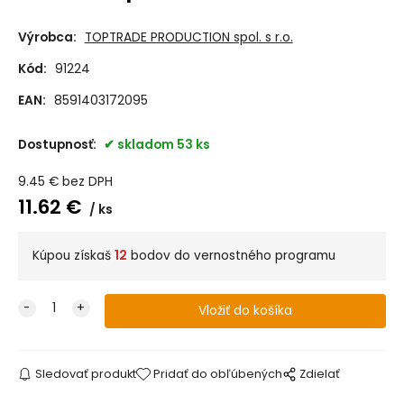
Výrobca:
TOPTRADE PRODUCTION spol. s r.o.
Kód:
91224
EAN:
8591403172095
Dostupnosť:
skladom 53 ks
9.45
€
bez DPH
11.62
€
ks
Kúpou získaš
12
bodov do vernostného programu
Sledovať produkt
Pridať do obľúbených
Zdielať