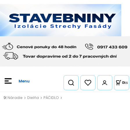
0
ks
🛠️ Náradie
Dielňa
PÁČIDLO