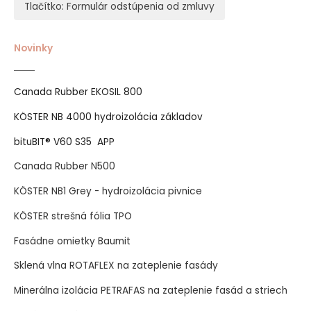
Tlačítko: Formulár odstúpenia od zmluvy
Novinky
Canada Rubber EKOSIL 800
KÖSTER NB 4000 hydroizolácia základov
bituBIT® V60 S35 APP
Canada Rubber N500
KÖSTER NB1 Grey - hydroizolácia pivnice
KÖSTER strešná fólia TPO
Fasádne omietky Baumit
Sklená vlna ROTAFLEX na zateplenie fasády
Minerálna izolácia PETRAFAS na zateplenie fasád a striech