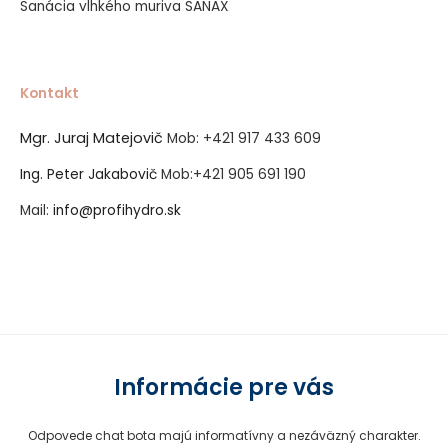
Sanácia vlhkého muriva SANAX
Kontakt
Mgr. Juraj Matejovič
Mob:
+421 917 433 609
Ing. Peter Jakabovič
Mob:
+421 905 691 190
Mail:
info@profihydro.sk
Vytvorené systémom ClickEshop.sk
Informácie pre vás
Odpovede chat bota majú informatívny a nezáväzný charakter.