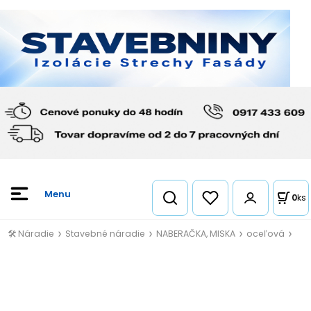
0
ks
🛠️ Náradie
Stavebné náradie
NABERAČKA, MISKA
oceľová