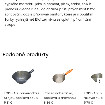
sypkého materiálu jako je cement, písek, sádra, štuk k
přenosu v jedné ruce i do obtížně přístupných míst k tzv.
špricování, což je přípravné omítání, které je s použitím
fanky rychlejší než lžící zejména se uplatní při omítání
stropu
Podobné produkty
TOPTRADE naberačka s
ProTec naberačka,
TOPTRADE nab
tulejou, oceľová, O 210
oceľová, s drevenou
rukoväťou, po
mm
5.81 €
rukoväťou, O 210 mm
8.36 €
O 180 mm
5.78 €