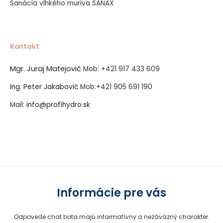
Sanácia vlhkého muriva SANAX
Kontakt
Mgr. Juraj Matejovič
Mob:
+421 917 433 609
Ing. Peter Jakabovič
Mob:
+421 905 691 190
Mail:
info@profihydro.sk
Vytvorené systémom ClickEshop.sk
Informácie pre vás
Odpovede chat bota majú informatívny a nezáväzný charakter.