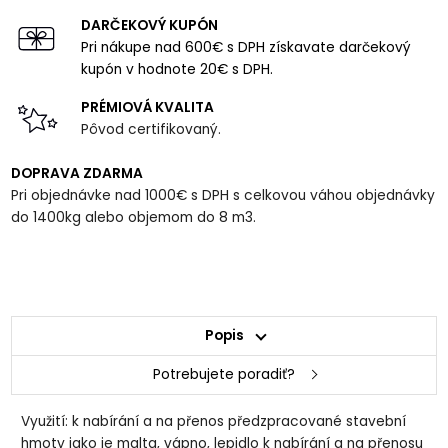
DARČEKOVÝ KUPÓN
Pri nákupe nad 600€ s DPH získavate darčekový
kupón v hodnote 20€ s DPH.
PRÉMIOVÁ KVALITA
Pôvod certifikovaný.
DOPRAVA ZDARMA
Pri objednávke nad 1000€ s DPH s celkovou váhou objednávky
do 1400kg alebo objemom do 8 m3.
Popis
Potrebujete poradiť?
Využití: k nabírání a na přenos předzpracované stavební
hmoty jako je malta, vápno, lepidlo k nabírání a na přenosu