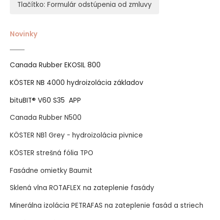
Tlačítko: Formulár odstúpenia od zmluvy
Novinky
Canada Rubber EKOSIL 800
KÖSTER NB 4000 hydroizolácia základov
bituBIT® V60 S35 APP
Canada Rubber N500
KÖSTER NB1 Grey - hydroizolácia pivnice
KÖSTER strešná fólia TPO
Fasádne omietky Baumit
Sklená vlna ROTAFLEX na zateplenie fasády
Minerálna izolácia PETRAFAS na zateplenie fasád a striech