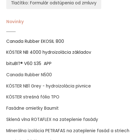
Tlačítko: Formulár odstúpenia od zmluvy
Novinky
Canada Rubber EKOSIL 800
KÖSTER NB 4000 hydroizolácia základov
bituBIT® V60 S35 APP
Canada Rubber N500
KÖSTER NB1 Grey - hydroizolácia pivnice
KÖSTER strešná fólia TPO
Fasádne omietky Baumit
Sklená vlna ROTAFLEX na zateplenie fasády
Minerálna izolácia PETRAFAS na zateplenie fasád a striech