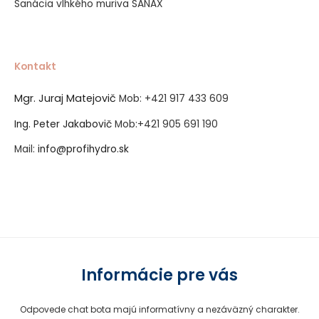
Sanácia vlhkého muriva SANAX
Kontakt
Mgr. Juraj Matejovič
Mob:
+421 917 433 609
Ing. Peter Jakabovič
Mob:
+421 905 691 190
Mail:
info@profihydro.sk
Vytvorené systémom ClickEshop.sk
Informácie pre vás
Odpovede chat bota majú informatívny a nezáväzný charakter.