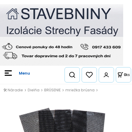
0
ks
🛠️ Náradie
Dielňa
BRÚSENIE
mriežka brúsna