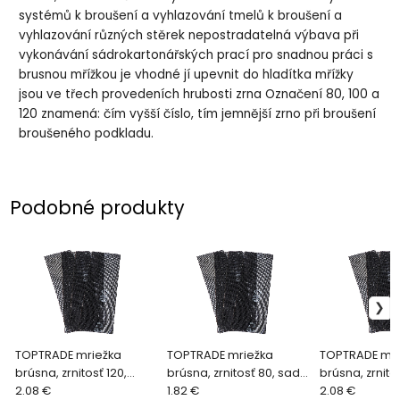
systémů k broušení a vyhlazování tmelů k broušení a
vyhlazování různých stěrek nepostradatelná výbava při
vykonávání sádrokartonářských prací pro snadnou práci s
brusnou mřížkou je vhodné jí upevnit do hladítka mřížky
jsou ve třech provedeních hrubosti zrna Označení 80, 100 a
120 znamená: čím vyšší číslo, tím jemnější zrno při broušení
broušeného podkladu.
Podobné produkty
TOPTRADE mriežka
TOPTRADE mriežka
TOPTRADE mri
brúsna, zrnitosť 120,
brúsna, zrnitosť 80, sada
brúsna, zrnitos
sada 10 ks, 105 x 280 mm
2.08 €
10 ks, 93 x 280 mm
1.82 €
sada 10 ks, 1
2.08 €