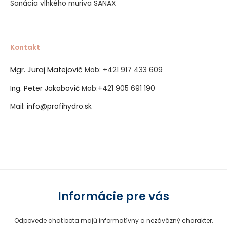
Sanácia vlhkého muriva SANAX
Kontakt
Mgr. Juraj Matejovič
Mob:
+421 917 433 609
Ing. Peter Jakabovič
Mob:
+421 905 691 190
Mail:
info@profihydro.sk
Vytvorené systémom ClickEshop.sk
Informácie pre vás
Odpovede chat bota majú informatívny a nezáväzný charakter.