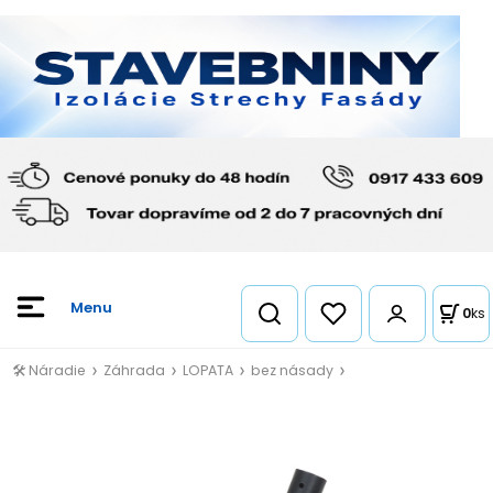
0
ks
🛠️ Náradie
Záhrada
LOPATA
bez násady