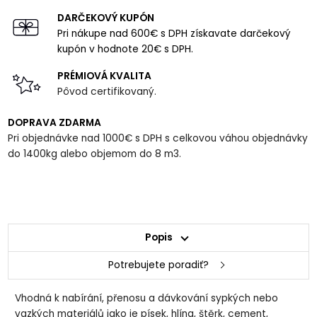
DARČEKOVÝ KUPÓN
Pri nákupe nad 600€ s DPH získavate darčekový
kupón v hodnote 20€ s DPH.
PRÉMIOVÁ KVALITA
Pôvod certifikovaný.
DOPRAVA ZDARMA
Pri objednávke nad 1000€ s DPH s celkovou váhou objednávky
do 1400kg alebo objemom do 8 m3.
Popis
Potrebujete poradiť?
Vhodná k nabírání, přenosu a dávkování sypkých nebo
vazkých materiálů jako je písek, hlína, štěrk, cement,