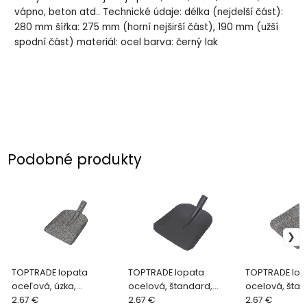
vápno, beton atd.. Technické údaje: délka (nejdelší část):
280 mm šířka: 275 mm (horní nejširší část), 190 mm (užší
spodní část) materiál: ocel barva: černý lak
Podobné produkty
TOPTRADE lopata
TOPTRADE lopata
TOPTRADE lop
oceľová, úzka,
ocelová, štandard,
ocelová, štan
kladivkový lak
2.67 €
čierny lak
2.67 €
kladivkový lak
2.67 €