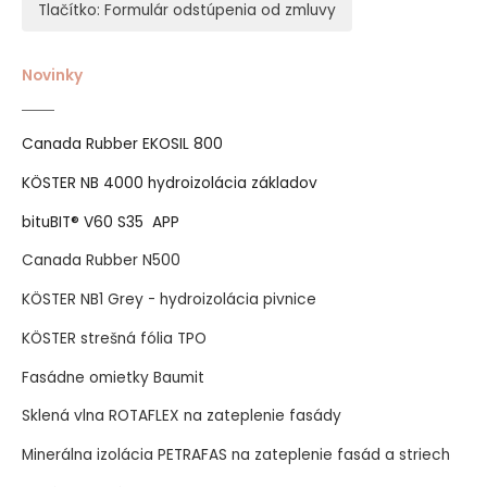
Tlačítko: Formulár odstúpenia od zmluvy
Novinky
Canada Rubber EKOSIL 800
KÖSTER NB 4000 hydroizolácia základov
bituBIT® V60 S35 APP
Canada Rubber N500
KÖSTER NB1 Grey - hydroizolácia pivnice
KÖSTER strešná fólia TPO
Fasádne omietky Baumit
Sklená vlna ROTAFLEX na zateplenie fasády
Minerálna izolácia PETRAFAS na zateplenie fasád a striech