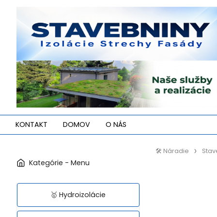
KONTAKT
DOMOV
O NÁS
🛠️ Náradie
Stav
🥇 Hydroizolácie