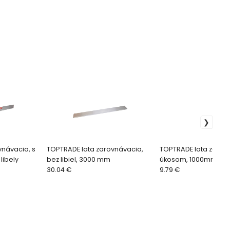
vnávacia, s
TOPTRADE lata zarovnávacia,
TOPTRADE lata zarovn
libely
bez libiel, 3000 mm
úkosom, 1000mm
30.04 €
9.79 €