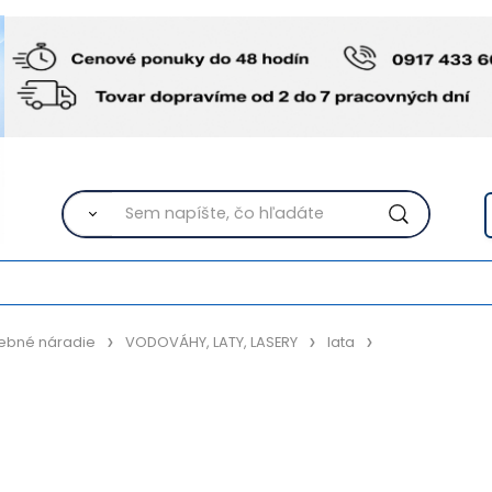
ebné náradie
VODOVÁHY, LATY, LASERY
lata