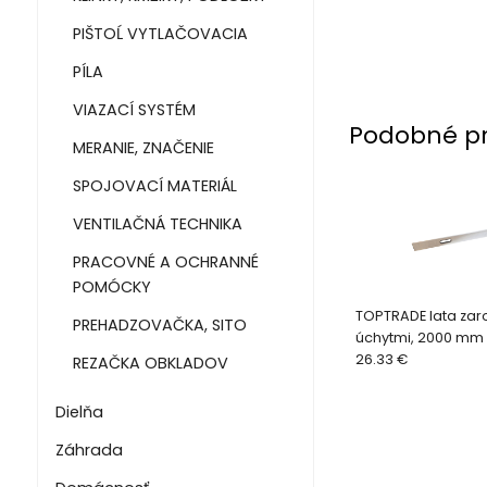
PIŠTOĹ VYTLAČOVACIA
PÍLA
VIAZACÍ SYSTÉM
Podobné p
MERANIE, ZNAČENIE
SPOJOVACÍ MATERIÁL
VENTILAČNÁ TECHNIKA
PRACOVNÉ A OCHRANNÉ
POMÓCKY
TOPTRADE lata zar
PREHADZOVAČKA, SITO
úchytmi, 2000 mm
26.33 €
REZAČKA OBKLADOV
Dielňa
Záhrada