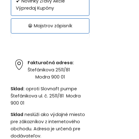
💕 Novinky Zľavy Akcie
Výpredaj Kupóny
😁 Majstrov zápisník
Fakturačná adresa:
Štefánikova 2511/81
Modra 900 01
Sklad:
oproti Slovnaft pumpe
Štefánikova ul. č. 2511/81 Modra
900 01
Sklad
neslúži ako výdajné miesto
pre zákazníkov z internetového
obchodu. Adresa je určená pre
dodávateľov.