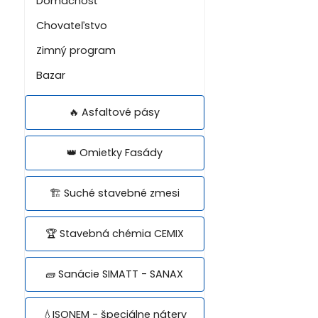
Domácnosť
Chovateľstvo
Zimný program
Bazar
🔥 Asfaltové pásy
👑 Omietky Fasády
🏗️ Suché stavebné zmesi
🏆 Stavebná chémia CEMIX
🧱 Sanácie SIMATT - SANAX
💧ISONEM - špeciálne nátery