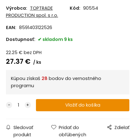
Výrobca:
TOPTRADE
Kód:
90554
PRODUCTION spol. s r.o.
EAN:
8591403122526
Dostupnosť:
skladom 9 ks
22.25
€
bez DPH
27.37
€
ks
Kúpou získaš
28
bodov do vernostného
programu
Sledovať
Pridať do
Zdielať
produkt
obľúbených