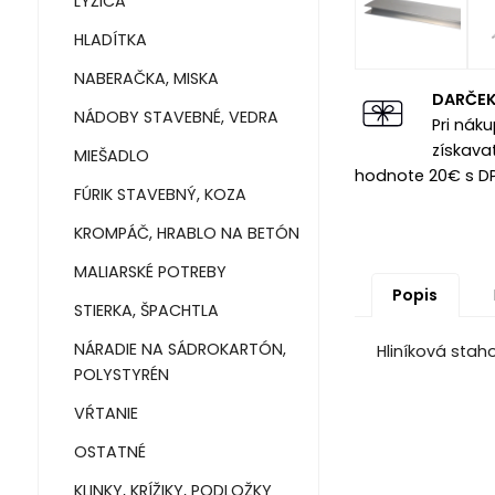
LYŽICA
HLADÍTKA
NABERAČKA, MISKA
DARČE
NÁDOBY STAVEBNÉ, VEDRA
Pri nák
získava
MIEŠADLO
hodnote 20€ s D
FÚRIK STAVEBNÝ, KOZA
KROMPÁČ, HRABLO NA BETÓN
MALIARSKÉ POTREBY
Popis
STIERKA, ŠPACHTLA
NÁRADIE NA SÁDROKARTÓN,
Hliníková stahov
POLYSTYRÉN
VŔTANIE
OSTATNÉ
KLINKY, KRÍŽIKY, PODLOŽKY