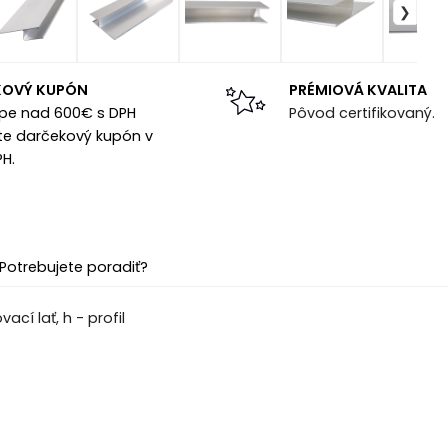
KOVÝ KUPÓN
PRÉMIOVÁ KVALITA
upe nad 600€ s DPH
Pôvod certifikovaný.
te darčekový kupón v
PH.
Potrebujete poradiť?
ací lať, h - profil