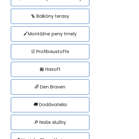
🪜 Balkóny terasy
🖌️Montážne peny tmely
🛒 Profibaustoffe
🏪 Hasoft
🌈 Den Braven
🚚 Dodávatelia
🔎 Naše služby