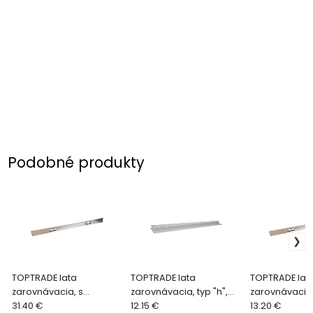
Podobné produkty
TOPTRADE lata
TOPTRADE lata
TOPTRADE lat
zarovnávacia, s
zarovnávacia, typ "h",
zarovnávacia,
úchytmi, 2500 mm
31.40 €
1000 mm
12.15 €
1000 mm
13.20 €