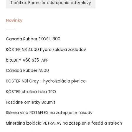
Tlačítko: Formulár odstúpenia od zmluvy
Novinky
Canada Rubber EKOSIL 800
KÖSTER NB 4000 hydroizolácia základov
bituBIT® V60 S35 APP
Canada Rubber N500
KÖSTER NB1 Grey - hydroizolácia pivnice
KÖSTER strešná fólia TPO
Fasádne omietky Baumit
Sklená vlna ROTAFLEX na zateplenie fasády
Minerálna izolácia PETRAFAS na zateplenie fasád a striech