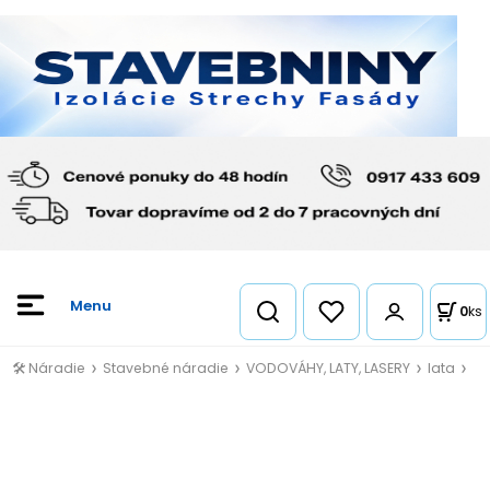
0
ks
🛠️ Náradie
Stavebné náradie
VODOVÁHY, LATY, LASERY
lata