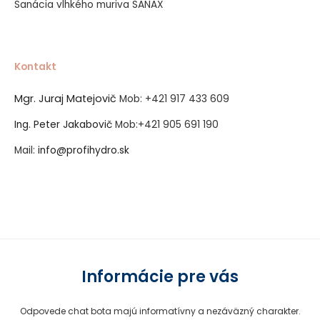
Sanácia vlhkého muriva SANAX
Kontakt
Mgr. Juraj Matejovič
Mob:
+421 917 433 609
Ing. Peter Jakabovič
Mob:
+421 905 691 190
Mail:
info@profihydro.sk
Vytvorené systémom ClickEshop.sk
Informácie pre vás
Odpovede chat bota majú informatívny a nezáväzný charakter.