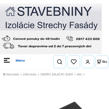
0
ks
🛠️ Náradie
Záhrada
SEKERY, KALAČKY, KLINY
klin