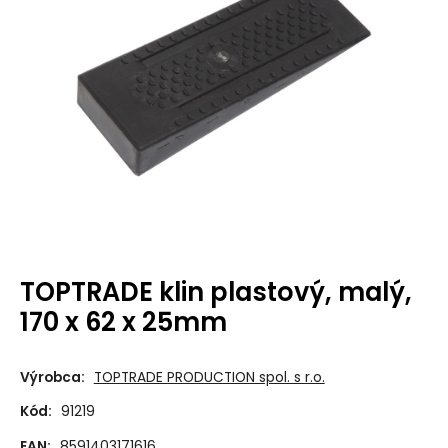
TOPTRADE klin plastový, malý,
170 x 62 x 25mm
Výrobca:
TOPTRADE PRODUCTION spol. s r.o.
Kód:
91219
EAN:
8591403171616