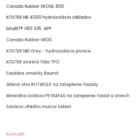
Canada Rubber EKOSIL 800
KÖSTER NB 4000 hydroizolácia základov
bituBIT® V60 S35 APP
Canada Rubber N500
KÖSTER NB1 Grey - hydroizolácia pivnice
KÖSTER strešná fólia TPO
Fasádne omietky Baumit
Sklená vlna ROTAFLEX na zateplenie fasády
Minerálna izolácia PETRAFAS na zateplenie fasád a striech
Sanácia vlhkého muriva SANAX
Kontakt