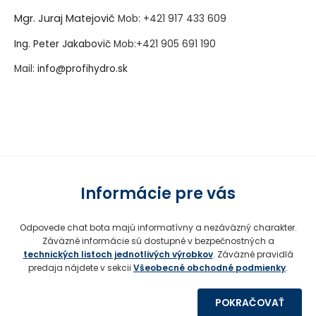
Mgr. Juraj Matejovič
Mob:
+421 917 433 609
Ing. Peter Jakabovič
Mob:
+421 905 691 190
Mail:
info@profihydro.sk
Vytvorené systémom ClickEshop.sk
Informácie pre vás
Odpovede chat bota majú informatívny a nezáväzný charakter.
Záväzné informácie sú dostupné v bezpečnostných a
technických listoch jednotlivých výrobkov
. Záväzné pravidlá
predaja nájdete v sekcii
Všeobecné obchodné podmienky
.
POKRAČOVAŤ