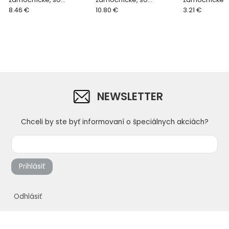
sklolaminátovou
8.46 €
sklolaminátovou
10.80 €
drevenou nás
3.21 €
násadou, 1000 g
násadou, 2000 g
g
NEWSLETTER
Chceli by ste byť informovaní o špeciálnych akciách?
Prihlásiť
Odhlásiť