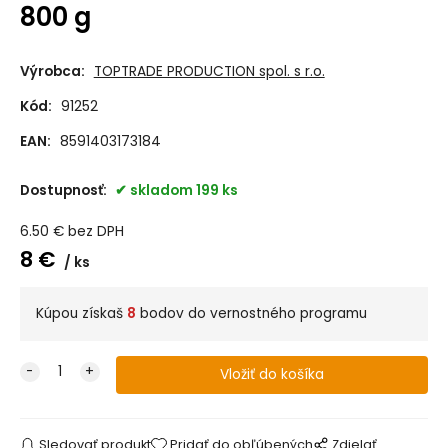
800 g
Výrobca:
TOPTRADE PRODUCTION spol. s r.o.
Kód:
91252
EAN:
8591403173184
Dostupnosť:
skladom 199 ks
6.50
€
bez DPH
8
€
ks
Kúpou získaš
8
bodov do vernostného programu
Sledovať produkt
Pridať do obľúbených
Zdielať