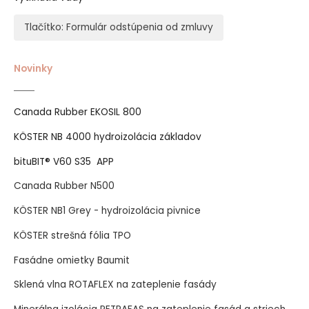
Tlačítko: Formulár odstúpenia od zmluvy
Novinky
Canada Rubber EKOSIL 800
KÖSTER NB 4000 hydroizolácia základov
bituBIT® V60 S35 APP
Canada Rubber N500
KÖSTER NB1 Grey - hydroizolácia pivnice
KÖSTER strešná fólia TPO
Fasádne omietky Baumit
Sklená vlna ROTAFLEX na zateplenie fasády