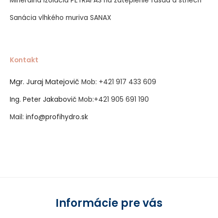
Minerálna izolácia PETRAFAS na zateplenie fasád a striech
Sanácia vlhkého muriva SANAX
Kontakt
Mgr. Juraj Matejovič
Mob:
+421 917 433 609
Ing. Peter Jakabovič
Mob:
+421 905 691 190
Mail:
info@profihydro.sk
Vytvorené systémom ClickEshop.sk
Informácie pre vás