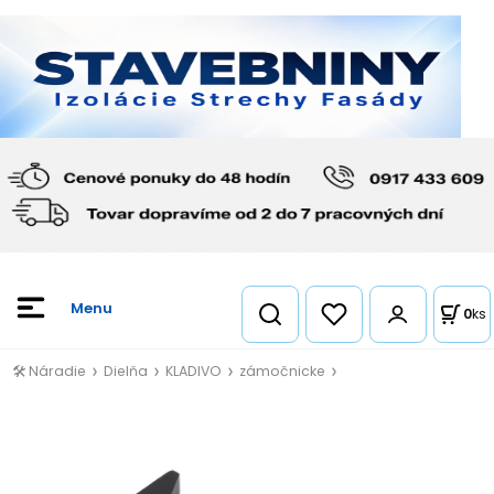
0
ks
🛠️ Náradie
Dielňa
KLADIVO
zámočnicke