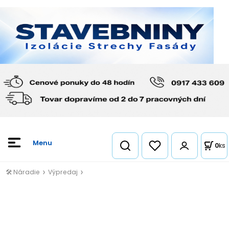
0
ks
🛠️ Náradie
Výpredaj