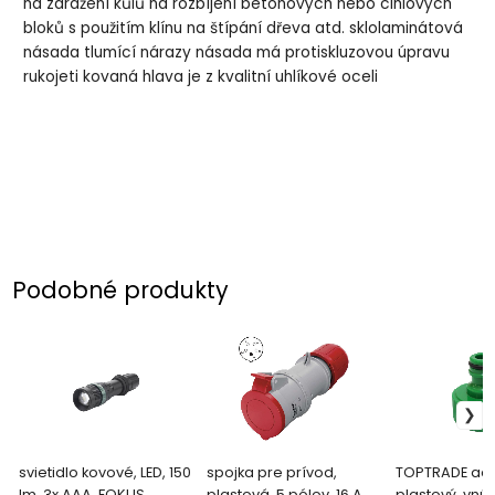
na zarážení kůlů na rozbíjení betonových nebo cihlových
bloků s použitím klínu na štípání dřeva atd. sklolaminátová
násada tlumící nárazy násada má protiskluzovou úpravu
rukojeti kovaná hlava je z kvalitní uhlíkové oceli
Podobné produkty
svietidlo kovové, LED, 150
spojka pre prívod,
TOPTRADE ad
lm, 3x AAA, FOKUS
plastová, 5 pólov, 16 A /
plastový, vnút