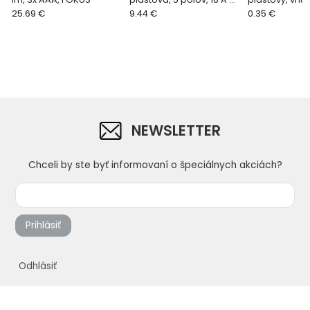
25.69 €
400 V, IP 44
9.44 €
1 "
0.35 €
NEWSLETTER
Chceli by ste byť informovaní o špeciálnych akciách?
Prihlásiť
Odhlásiť