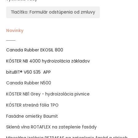
Tlačítko: Formulár odstúpenia od zmluvy
Novinky
Canada Rubber EKOSIL 800
KÖSTER NB 4000 hydroizolácia základov
bituBIT® V60 S35 APP
Canada Rubber N500
KÖSTER NB1 Grey - hydroizolácia pivnice
KÖSTER strešná fólia TPO
Fasádne omietky Baumit
Sklená vlna ROTAFLEX na zateplenie fasády