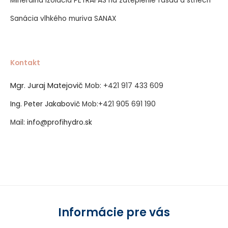
Minerálna izolácia PETRAFAS na zateplenie fasád a striech
Sanácia vlhkého muriva SANAX
Kontakt
Mgr. Juraj Matejovič
Mob:
+421 917 433 609
Ing. Peter Jakabovič
Mob:
+421 905 691 190
Mail:
info@profihydro.sk
Vytvorené systémom ClickEshop.sk
Informácie pre vás