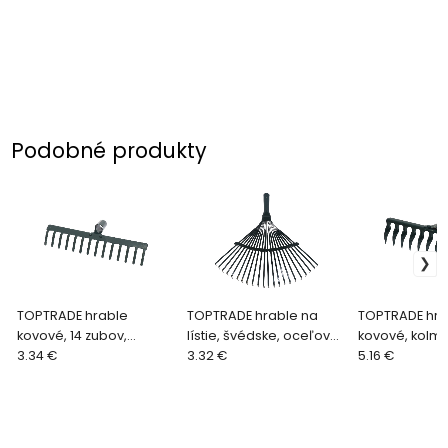
Podobné produkty
TOPTRADE hrable
TOPTRADE hrable na
TOPTRADE hra
kovové, 14 zubov,
lístie, švédske, oceľové,
kovové, kolmý 
štandard
3.34 €
s tulejou, 22 planžiet
3.32 €
zubov, profi
5.16 €