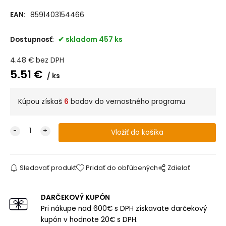
EAN:
8591403154466
Dostupnosť:
skladom 457 ks
4.48
€
bez DPH
5.51
€
ks
Kúpou získaš
6
bodov do vernostného programu
Sledovať produkt
Pridať do obľúbených
Zdielať
DARČEKOVÝ KUPÓN
Pri nákupe nad 600€ s DPH získavate darčekový
kupón v hodnote 20€ s DPH.