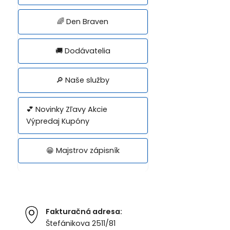
🌈 Den Braven
🚚 Dodávatelia
🔎 Naše služby
💕 Novinky Zľavy Akcie
Výpredaj Kupóny
😁 Majstrov zápisník
Fakturačná adresa:
Štefánikova 2511/81