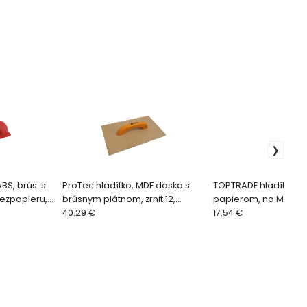
BS, brús. s
ProTec hladítko, MDF doska s
TOPTRADE hladítko br
bezpapieru,
brúsnym plátnom, zrnit.12,
papierom, na MDF do
L, 205x50mm
350x200mm
40.29 €
PROFESSIONAL,
17.54 €
553x278mm,zrnit.16