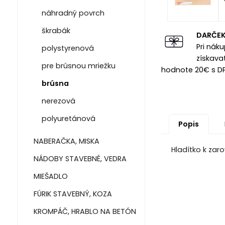
náhradný povrch
škrabák
DARČE
Pri nák
polystyrenová
získava
pre brúsnou mriežku
hodnote 20€ s D
brúsna
nerezová
polyuretánová
Popis
NABERAČKA, MISKA
Hladítko k zar
NÁDOBY STAVEBNÉ, VEDRA
MIEŠADLO
FÚRIK STAVEBNÝ, KOZA
KROMPÁČ, HRABLO NA BETÓN