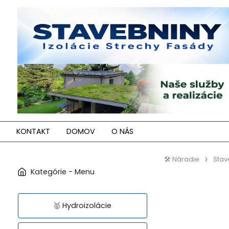
KONTAKT
DOMOV
O NÁS
🛠️ Náradie
Stav
🥇 Hydroizolácie