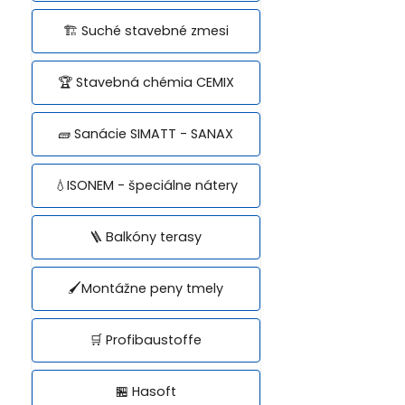
🏗️ Suché stavebné zmesi
🏆 Stavebná chémia CEMIX
🧱 Sanácie SIMATT - SANAX
💧ISONEM - špeciálne nátery
🪜 Balkóny terasy
🖌️Montážne peny tmely
🛒 Profibaustoffe
🏪 Hasoft