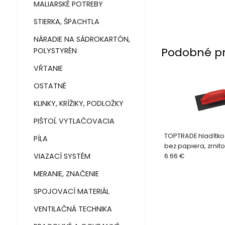
MALIARSKÉ POTREBY
STIERKA, ŠPACHTLA
NÁRADIE NA SÁDROKARTÓN,
Podobné p
POLYSTYRÉN
VŔTANIE
OSTATNÉ
KLINKY, KRÍŽIKY, PODLOŽKY
PIŠTOĹ VYTLAČOVACIA
TOPTRADE hladítko
PÍLA
bez papiera, zrnitos
VIAZACÍ SYSTÉM
125 mm
6.66 €
MERANIE, ZNAČENIE
SPOJOVACÍ MATERIÁL
VENTILAČNÁ TECHNIKA