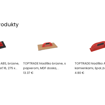
rodukty
 ABS, brúsne,
TOPTRADE hladítko brúsne, s
TOPTRADE hladítko A
ť 16, 275 x
papierom, MDF doska,
kamienkami, špal.,
PROFESSIONAL, 353x183 mm,
13.37 €
zrn.16,PROFESSIONA
4.80 €
zrnit.16