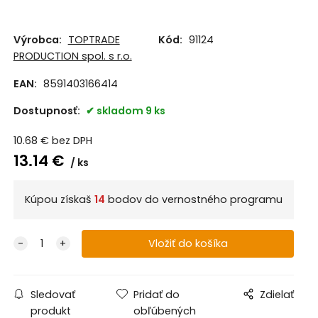
Výrobca:
TOPTRADE
Kód:
91124
PRODUCTION spol. s r.o.
EAN:
8591403166414
Dostupnosť:
skladom 9 ks
10.68
€
bez DPH
13.14
€
ks
Kúpou získaš
14
bodov do vernostného programu
Sledovať
Pridať do
Zdielať
produkt
obľúbených