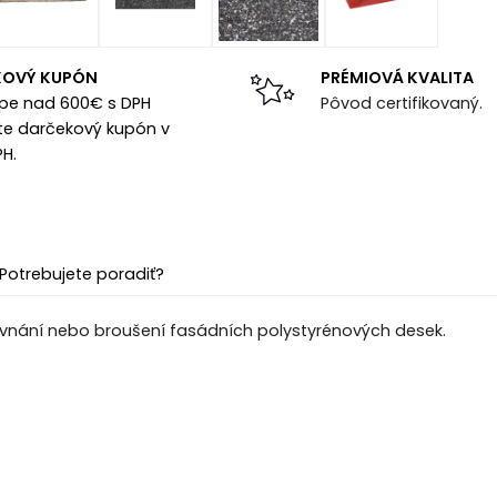
KOVÝ KUPÓN
PRÉMIOVÁ KVALITA
upe nad 600€ s DPH
Pôvod certifikovaný.
te darčekový kupón v
PH.
Potrebujete poradiť?
ovnání nebo broušení fasádních polystyrénových desek.