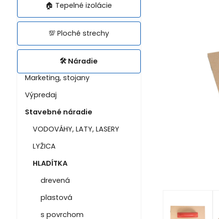
🏠 Tepelné izolácie
💯 Ploché strechy
🛠️ Náradie
Marketing, stojany
Výpredaj
Stavebné náradie
VODOVÁHY, LATY, LASERY
LYŽICA
HLADÍTKA
drevená
plastová
s povrchom