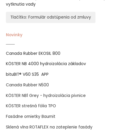
vytknutia vady
Tlačítko: Formulár odstúpenia od zmluvy
Novinky
Canada Rubber EKOSIL 800
KÖSTER NB 4000 hydroizolácia základov
bituBIT® V60 S35 APP
Canada Rubber N500
KÖSTER NB1 Grey - hydroizolácia pivnice
KÖSTER strešná fólia TPO
Fasádne omietky Baumit
Sklená vlna ROTAFLEX na zateplenie fasády