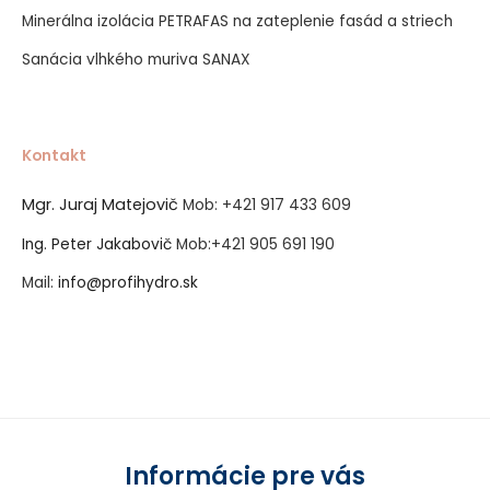
Minerálna izolácia PETRAFAS na zateplenie fasád a striech
Sanácia vlhkého muriva SANAX
Kontakt
Mgr. Juraj Matejovič
Mob:
+421 917 433 609
Ing. Peter Jakabovič
Mob:
+421 905 691 190
Mail:
info@profihydro.sk
Vytvorené systémom ClickEshop.sk
Informácie pre vás