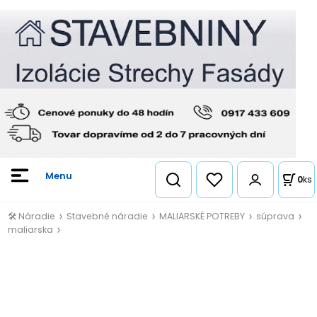
0
ks
🛠️ Náradie
Stavebné náradie
MALIARSKÉ POTREBY
súprava
maliarska