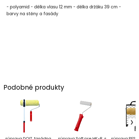
- polyamid - délka vlasu 12 mm - délka držáku 39 cm -
barvy na stěny a fasády
Podobné produkty
súprava DOIT, fasádna,
súprava Soft pre HK-R, s
súprava PESMi