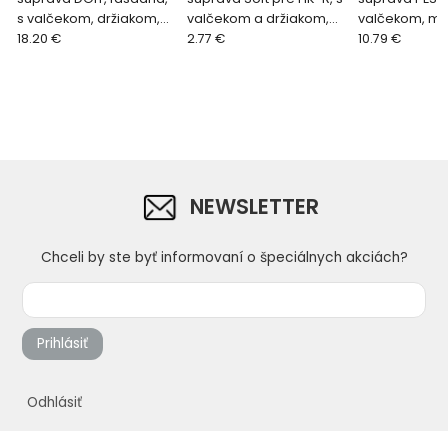
s valčekom, držiakom,
valčekom a držiakom,
valčekom, mr
tyčí, 270 mm / O 8 mm
18.20 €
penový, obojstranne
2.77 €
držiakom, 25
10.79 €
rovný, 110 mm
mm
NEWSLETTER
Chceli by ste byť informovaní o špeciálnych akciách?
Prihlásiť
Odhlásiť