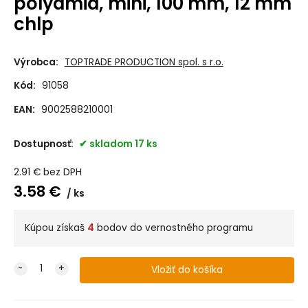
polyamid, mini, 100 mm, 12 mm
chlp
Výrobca:
TOPTRADE PRODUCTION spol. s r.o.
Kód:
91058
EAN:
9002588210001
Dostupnosť:
skladom 17 ks
2.91
€
bez DPH
3.58
€
ks
Kúpou získaš
4
bodov do vernostného programu