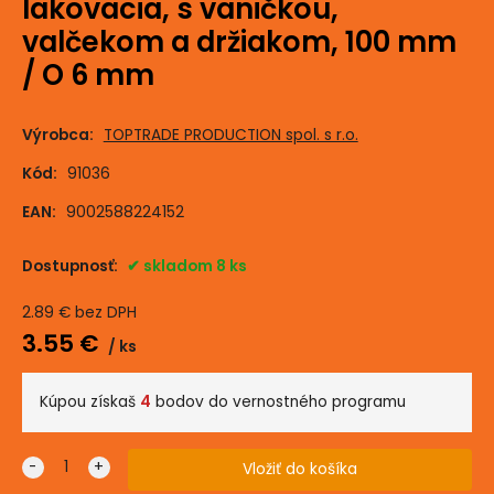
lakovacia, s vaničkou,
valčekom a držiakom, 100 mm
/ O 6 mm
Výrobca:
TOPTRADE PRODUCTION spol. s r.o.
Kód:
91036
EAN:
9002588224152
Dostupnosť:
skladom 8 ks
2.89
€
bez DPH
3.55
€
ks
Kúpou získaš
4
bodov do vernostného programu