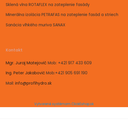
Sklená vlna ROTAFLEX na zateplenie fasády
Minerálna izolácia PETRAFAS na zateplenie fasád a striech
Sanácia vlhkého muriva SANAX
Kontakt
Mgr. Juraj Matejovič
Mob:
+421 917 433 609
Ing. Peter Jakabovič
Mob:
+421 905 691 190
Mail:
info@profihydro.sk
Vytvorené systémom ClickEshop.sk