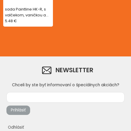
sada Paintline HK-R, s
valčekom, vaničkou a
držiakom, nylon-
5.48 €
polyamid, mini,
2x100mm
NEWSLETTER
Chceli by ste byť informovaní o špeciálnych akciách?
Prihlásiť
Odhlásiť