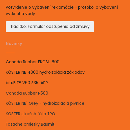
Potvrdenie o vybavení reklamácie - protokol o vybavení
vytknutia vady
Tlačítko: Formulár odstúpenia od zmluvy
Novinky
Canada Rubber EKOSIL 800
KÖSTER NB 4000 hydroizolácia základov
bituBIT® V60 S35 APP
Canada Rubber N500
KÖSTER NB1 Grey - hydroizolácia pivnice
KÖSTER strešná fólia TPO
Fasádne omietky Baumit