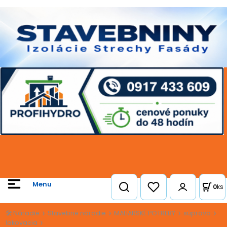
0
ks
🛠️ Náradie
Stavebné náradie
MALIARSKÉ POTREBY
súprava
lakovacia