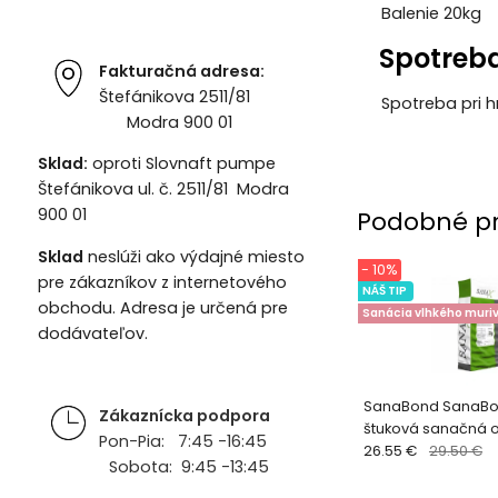
Balenie
20kg
Spotreb
Fakturačná adresa:
Štefánikova 2511/81
Spotreba
pri 
Modra 900 01
Sklad:
oproti Slovnaft pumpe
Štefánikova ul. č. 2511/81 Modra
900 01
Podobné p
Sklad
neslúži ako výdajné miesto
- 10%
pre zákazníkov z internetového
NÁŠ TIP
obchodu. Adresa je určená pre
Sanácia vlhkého muri
dodávateľov.
SanaBond SanaBo
Zákaznícka podpora
štuková sanačná 
Pon-Pia: 7:45 -16:45
vyhladenie
26.55 €
29.50 €
Sobota: 9:45 -13:45