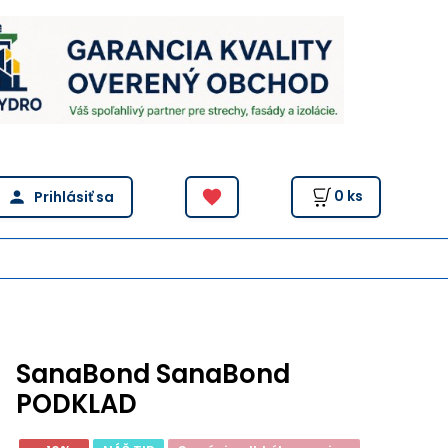
0
ks
SanaBond SanaBond
PODKLAD