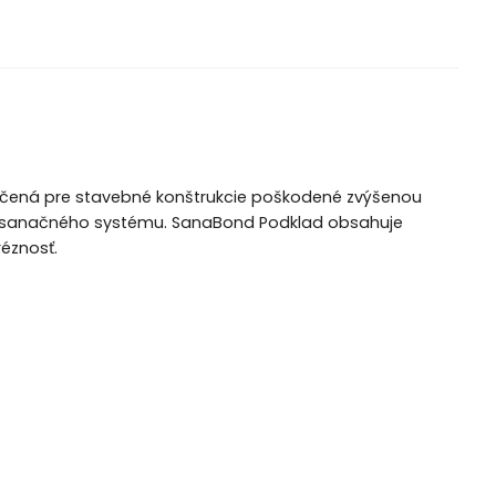
čená pre stavebné konštrukcie poškodené zvýšenou
tky sanačného systému. SanaBond Podklad obsahuje
réznosť.