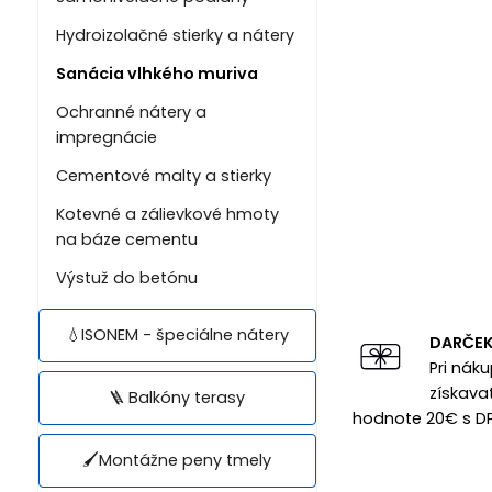
Hydroizolačné stierky a nátery
Sanácia vlhkého muriva
Ochranné nátery a
impregnácie
Cementové malty a stierky
Kotevné a zálievkové hmoty
na báze cementu
Výstuž do betónu
💧ISONEM - špeciálne nátery
DARČE
Pri nák
získava
🪜 Balkóny terasy
hodnote 20€ s D
🖌️Montážne peny tmely