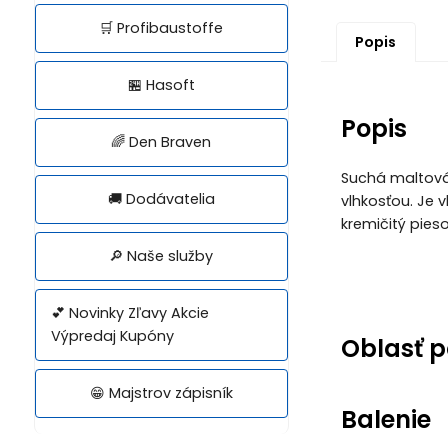
🛒 Profibaustoffe
Popis
🏪 Hasoft
Popis
🌈 Den Braven
Suchá maltová
🚚 Dodávatelia
vlhkosťou. Je
kremičitý pieso
🔎 Naše služby
💕 Novinky Zľavy Akcie
Výpredaj Kupóny
Oblasť p
😁 Majstrov zápisník
Balenie