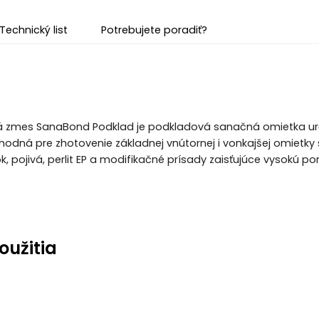
Technický list
Potrebujete poradiť?
 zmes SanaBond Podklad je podkladová sanačná omietka ur
 vhodná pre zhotovenie základnej vnútornej i vonkajšej omie
k, pojivá, perlit EP a modifikačné prísady zaisťujúce vysokú po
oužitia