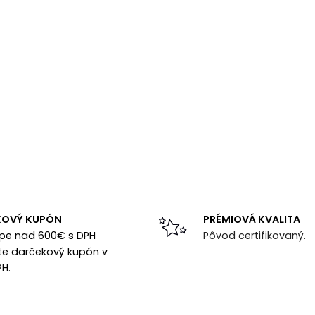
KOVÝ KUPÓN
PRÉMIOVÁ KVALITA
upe nad 600€ s DPH
Pôvod certifikovaný.
te darčekový kupón v
PH.