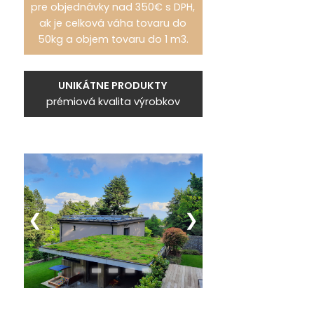
pre objednávky nad 350€ s DPH,
ak je celková váha tovaru do
50kg a objem tovaru do 1 m3.
UNIKÁTNE PRODUKTY
prémiová kvalita výrobkov