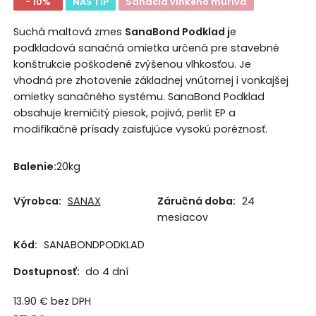
- 10%
NÁŠ TIP
Sanácia vlhkého muriva
Suchá maltová zmes
SanaBond Podklad j
e
podkladová sanačná omietka určená pre stavebné
konštrukcie poškodené zvýšenou vlhkosťou. Je
vhodná pre zhotovenie základnej vnútornej i vonkajšej
omietky sanačného systému. SanaBond Podklad
obsahuje kremičitý piesok, pojivá, perlit EP a
modifikačné prísady zaisťujúce vysokú poréznosť.
Balenie:
20kg
Výrobca:
SANAX
Záručná doba:
24
mesiacov
Kód:
SANABONDPODKLAD
Dostupnosť:
do 4 dní
13.90
€
bez DPH