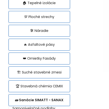
🏠 Tepelné izolácie
💯 Ploché strechy
🛠️ Náradie
🔥 Asfaltové pásy
👑 Omietky Fasády
🏗️ Suché stavebné zmesi
🏆 Stavebná chémia CEMIX
🧱 Sanácie SIMATT - SANAX
Samonivelačné podlahy