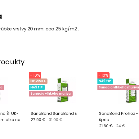
a
hrúbke vrstvy 20 mm: cca 25 kg/m2 .
rodukty
- 10%
- 10%
NOVINKA
NÁŠ TIP
va
NÁŠ TIP
Sanácia vlhkého muriva
Sanácia vlhkého muriva
nd ŠTUK-
SanaBond SanaBond E
SanaBond Prohoz -
omietka na
27.90 €
31.00 €
špric
21.60 €
24 €