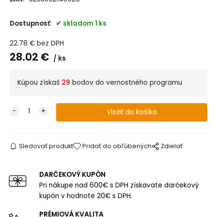
Dostupnosť:
skladom 1 ks
22.78
€
bez DPH
28.02
€
ks
Kúpou získaš
29
bodov do vernostného programu
Sledovať produkt
Pridať do obľúbených
Zdielať
DARČEKOVÝ KUPÓN
Pri nákupe nad 600€ s DPH získavate darčekový
kupón v hodnote 20€ s DPH.
PRÉMIOVÁ KVALITA