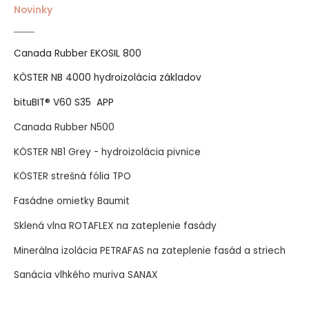
Novinky
Canada Rubber EKOSIL 800
KÖSTER NB 4000 hydroizolácia základov
bituBIT® V60 S35 APP
Canada Rubber N500
KÖSTER NB1 Grey - hydroizolácia pivnice
KÖSTER strešná fólia TPO
Fasádne omietky Baumit
Sklená vlna ROTAFLEX na zateplenie fasády
Minerálna izolácia PETRAFAS na zateplenie fasád a striech
Sanácia vlhkého muriva SANAX