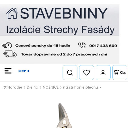
0
ks
🛠️ Náradie
Dielňa
NOŽNICE
na strihanie plechu