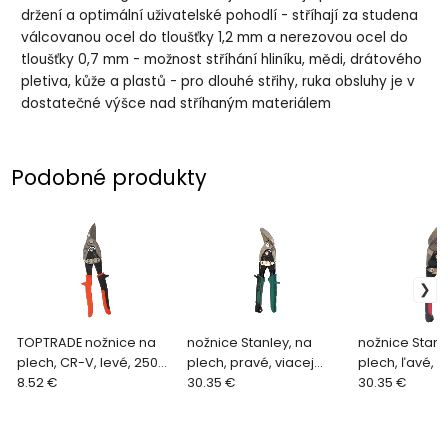
držení a optimální uživatelské pohodlí - stříhají za studena
válcovanou ocel do tloušťky 1,2 mm a nerezovou ocel do
tloušťky 0,7 mm - možnost stříhání hliníku, mědi, drátového
pletiva, kůže a plastů - pro dlouhé střihy, ruka obsluhy je v
dostatečné výšce nad stříhaným materiálem
Podobné produkty
TOPTRADE nožnice na
nožnice Stanley, na
nožnice Stanl
plech, CR-V, levé, 250
plech, pravé, viacej
plech, ľavé, v
mm
8.52 €
zahnuté, 250 mm
30.35 €
zahnuté, 250
30.35 €