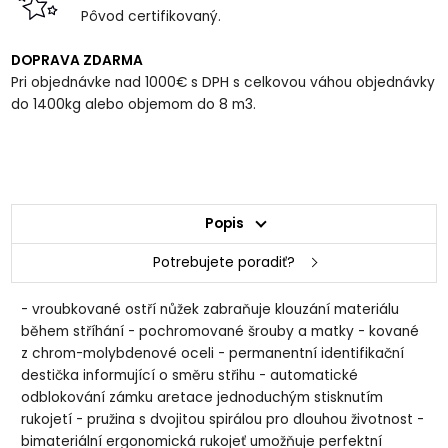
Pôvod certifikovaný.
DOPRAVA ZDARMA
Pri objednávke nad 1000€ s DPH s celkovou váhou objednávky
do 1400kg alebo objemom do 8 m3.
Popis
Potrebujete poradiť?
- vroubkované ostří nůžek zabraňuje klouzání materiálu
během stříhání - pochromované šrouby a matky - kované
z chrom-molybdenové oceli - permanentní identifikační
destička informující o směru střihu - automatické
odblokování zámku aretace jednoduchým stisknutím
rukojetí - pružina s dvojitou spirálou pro dlouhou životnost -
bimateriální ergonomická rukojeť umožňuje perfektní