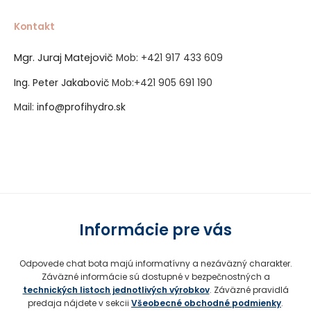
Kontakt
Mgr. Juraj Matejovič
Mob:
+421 917 433 609
Ing. Peter Jakabovič
Mob:
+421 905 691 190
Mail:
info@profihydro.sk
Vytvorené systémom ClickEshop.sk
Informácie pre vás
Odpovede chat bota majú informatívny a nezáväzný charakter.
Záväzné informácie sú dostupné v bezpečnostných a
technických listoch jednotlivých výrobkov
. Záväzné pravidlá
predaja nájdete v sekcii
Všeobecné obchodné podmienky
.