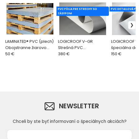
PVC FÓLIA PRE STRECHY SO
PVC DETAILOVÁ FÓL
ZÁSYPOM
LAMINATED® PVC (plech)
LOGICROOF V-GR
LOGICROOF V
Obojstranne žiarovo
Strešná PVC
špeciálna det
pozinkovaný plech
50 €
hydroizolačná fólia s
380 €
PVC membrá
150 €
protisklzovým dezénom.
výstuže na s
spojov
NEWSLETTER
Chceli by ste byť informovaní o špeciálnych akciách?