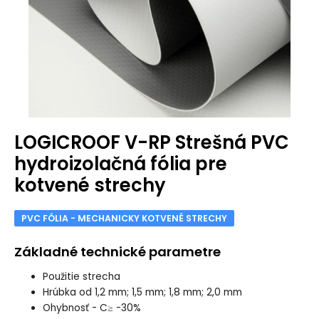
LOGICROOF V-RP Strešná PVC
hydroizolačná fólia pre
kotvené strechy
PVC FÓLIA - MECHANICKY KOTVENÉ STRECHY
Základné technické parametre
Použitie
strecha
Hrúbka od
1,2 mm; 1,5 mm; 1,8 mm; 2,0 mm
Ohybnosť - C
≥ -30%