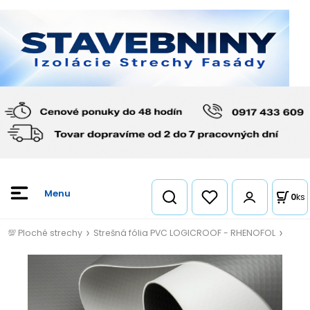
0
ks
💯 Ploché strechy
Strešná fólia PVC LOGICROOF - RHENOFOL