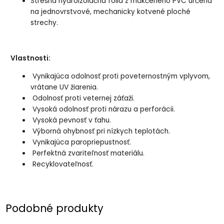
Strešná hydroizolačná fólia z mäkčeného PVC určená
na jednovrstvové, mechanicky kotvené ploché
strechy.
Vlastnosti:
Vynikajúca odolnosť proti poveternostným vplyvom,
vrátane UV žiarenia.
Odolnosť proti veternej záťaži.
Vysoká odolnosť proti nárazu a perforácii.
Vysoká pevnosť v ťahu.
Výborná ohybnosť pri nízkych teplotách.
Vynikajúca paropriepustnosť.
Perfektná zvariteľnosť materiálu.
Recyklovateľnosť.
Podobné produkty