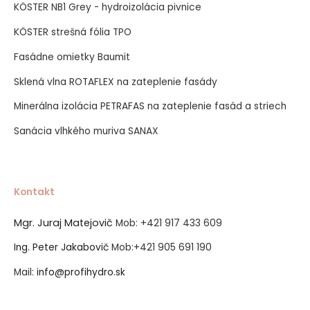
KÖSTER NB1 Grey - hydroizolácia pivnice
KÖSTER strešná fólia TPO
Fasádne omietky Baumit
Sklená vlna ROTAFLEX na zateplenie fasády
Minerálna izolácia PETRAFAS na zateplenie fasád a striech
Sanácia vlhkého muriva SANAX
Kontakt
Mgr. Juraj Matejovič
Mob:
+421 917 433 609
Ing. Peter Jakabovič
Mob:
+421 905 691 190
Mail:
info@profihydro.sk