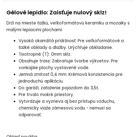
Gélové lepidlo: Zaisťuje nulový sklz!
Drží na mieste ťažkú, veľkoformátovú keramiku a mozaiky s
malými lepiacimi plochami.
Vysoká okamžitá prídržnosť: Pre veľkoformátové a
ťažké obklady a dlažby. Urýchľuje obkladanie.
Tixotropné (T): 0mm sklz.
Obsahuje trass: Zabraňuje tvorbe výkvetov. Pre
vonkajšie plochy vystavené vode.
Jemná zrnitosť 0,4 mm: Krémová konzistencia pre
jednoduchú aplikáciu.
Do garáží, zaťaženie pojazdom do 3,5t.
Pre trvalo mokré priestory.
Vytvrdzuje a vyzrieva aj bez prístupu vzduchu,
chemicky viaže zámesovú vodu - nemusí sa
odparovať.
Oblasť použitia