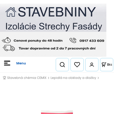
0
ks
🏆 Stavebná chémia CEMIX
Lepidlá na obklady a dlažby