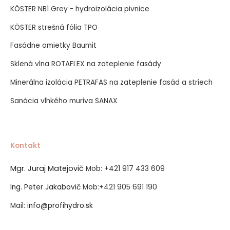
KÖSTER NB1 Grey - hydroizolácia pivnice
KÖSTER strešná fólia TPO
Fasádne omietky Baumit
Sklená vlna ROTAFLEX na zateplenie fasády
Minerálna izolácia PETRAFAS na zateplenie fasád a striech
Sanácia vlhkého muriva SANAX
Kontakt
Mgr. Juraj Matejovič
Mob:
+421 917 433 609
Ing. Peter Jakabovič
Mob:
+421 905 691 190
Mail:
info@profihydro.sk