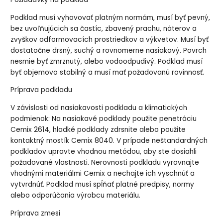
Podklad musí vyhovovať platným normám, musí byť pevný,
bez uvoľňujúcich sa častíc, zbavený prachu, náterov a
zvyškov odformovacích prostriedkov a výkvetov. Musí byť
dostatočne drsný, suchý a rovnomerne nasiakavý. Povrch
nesmie byť zmrznutý, alebo vodoodpudivý. Podklad musí
byť objemovo stabilný a musí mať požadovanú rovinnosť.
Príprava podkladu
V závislosti od nasiakavosti podkladu a klimatických
podmienok: Na nasiakavé podklady použite penetráciu
Cemix 2614, hladké podklady zdrsnite alebo použite
kontaktný mostík Cemix 8040. V prípade neštandardných
podkladov upravte vhodnou metódou, aby ste dosiahli
požadované vlastnosti. Nerovnosti podkladu vyrovnajte
vhodnými materiálmi Cemix a nechajte ich vyschnúť a
vytvrdnúť. Podklad musí spĺňať platné predpisy, normy
alebo odporúčania výrobcu materiálu.
Príprava zmesi