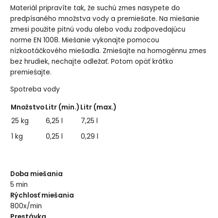
Materiál pripravíte tak, že suchú zmes nasypete do
predpísaného množstva vody a premiešate. Na miešanie
zmesi použite pitnú vodu alebo vodu zodpovedajúcu
norme EN 1008. Miešanie vykonajte pomocou
nízkootáčkového miešadla. Zmiešajte na homogénnu zmes
bez hrudiek, nechajte odležať. Potom opäť krátko
premiešajte.
Spotreba vody
Množstvo
Litr (min.)
Litr (max.)
25 kg
6,25 l
7,25 l
1 kg
0,25 l
0,29 l
Doba miešania
5 min
Rýchlosť miešania
800x/min
Prestávka