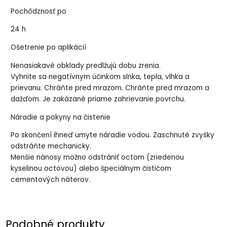
Pochôdznosť po
24 h
Ošetrenie po aplikácií
Nenasiakavé obklady predlžujú dobu zrenia.
Vyhnite sa negatívnym účinkom slnka, tepla, vlhka a
prievanu. Chráňte pred mrazom. Chráňte pred mrazom a
dažďom. Je zakázané priame zahrievanie povrchu.
Náradie a pokyny na čistenie
Po skončení ihneď umyte náradie vodou. Zaschnuté zvyšky
odstráňte mechanicky.
Menšie nánosy možno odstrániť octom (zriedenou
kyselinou octovou) alebo špeciálnym čističom
cementových náterov.
Podobné produkty