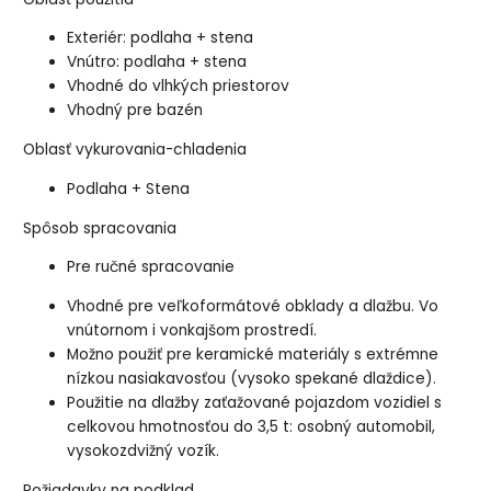
Exteriér: podlaha + stena
Vnútro: podlaha + stena
Vhodné do vlhkých priestorov
Vhodný pre bazén
Oblasť vykurovania-chladenia
Podlaha + Stena
Spôsob spracovania
Pre ručné spracovanie
Vhodné pre veľkoformátové obklady a dlažbu. Vo
vnútornom i vonkajšom prostredí.
Možno použiť pre keramické materiály s extrémne
nízkou nasiakavosťou (vysoko spekané dlaždice).
Použitie na dlažby zaťažované pojazdom vozidiel s
celkovou hmotnosťou do 3,5 t: osobný automobil,
vysokozdvižný vozík.
Požiadavky na podklad