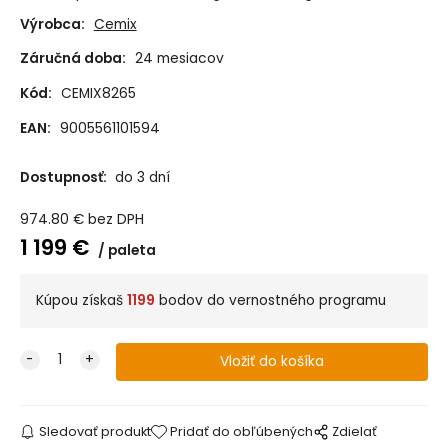
Výrobca:
Cemix
Záručná doba:
24 mesiacov
Kód:
CEMIX8265
EAN:
9005561101594
Dostupnosť:
do 3 dní
974.80
€
bez DPH
1 199
€
paleta
Kúpou získaš
1199
bodov do vernostného programu
Sledovať produkt
Pridať do obľúbených
Zdielať