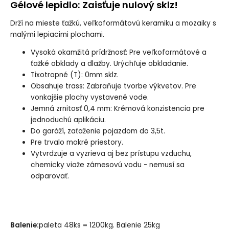
Gélové lepidlo: Zaisťuje nulový sklz!
Drží na mieste ťažkú, veľkoformátovú keramiku a mozaiky s
malými lepiacimi plochami.
Vysoká okamžitá prídržnosť: Pre veľkoformátové a
ťažké obklady a dlažby. Urýchľuje obkladanie.
Tixotropné (T): 0mm sklz.
Obsahuje trass: Zabraňuje tvorbe výkvetov. Pre
vonkajšie plochy vystavené vode.
Jemná zrnitosť 0,4 mm: Krémová konzistencia pre
jednoduchú aplikáciu.
Do garáží, zaťaženie pojazdom do 3,5t.
Pre trvalo mokré priestory.
Vytvrdzuje a vyzrieva aj bez prístupu vzduchu,
chemicky viaže zámesovú vodu - nemusí sa
odparovať.
Balenie:
paleta 48ks = 1200kg. Balenie 25kg