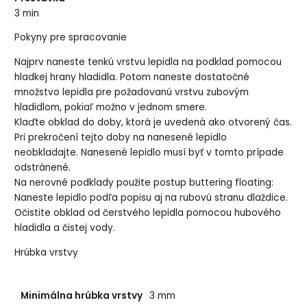
3 min
Pokyny pre spracovanie
Najprv naneste tenkú vrstvu lepidla na podklad pomocou
hladkej hrany hladidla. Potom naneste dostatočné
množstvo lepidla pre požadovanú vrstvu zubovým
hladidlom, pokiaľ možno v jednom smere.
Klaďte obklad do doby, ktorá je uvedená ako otvorený čas.
Pri prekročení tejto doby na nanesené lepidlo
neobkladajte. Nanesené lepidlo musí byť v tomto prípade
odstránené.
Na nerovné podklady použite postup buttering floating:
Naneste lepidlo podľa popisu aj na rubovú stranu dlaždice.
Očistite obklad od čerstvého lepidla pomocou hubového
hladidla a čistej vody.
Hrúbka vrstvy
Minimálna hrúbka vrstvy
3 mm