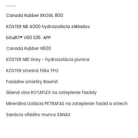
Canada Rubber EKOSIL 800
KÖSTER NB 4000 hydroizolácia základov
bituBIT® V60 S35 APP
Canada Rubber N500
KÖSTER NB1 Grey - hydroizolácia pivnice
KÖSTER strešná fólia TPO
Fasádne omietky Baumit
Sklená vlna ROTAFLEX na zateplenie fasády
Minerálna izolácia PETRAFAS na zateplenie fasád a striech
Sanácia vlhkého muriva SANAX