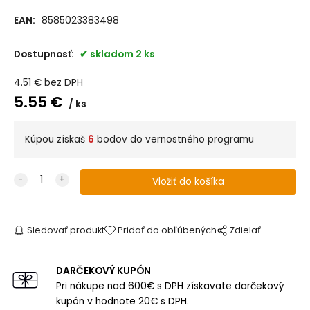
EAN:
8585023383498
Dostupnosť:
skladom 2 ks
4.51
€
bez DPH
5.55
€
ks
Kúpou získaš
6
bodov do vernostného programu
Sledovať produkt
Pridať do obľúbených
Zdielať
DARČEKOVÝ KUPÓN
Pri nákupe nad 600€ s DPH získavate darčekový
kupón v hodnote 20€ s DPH.