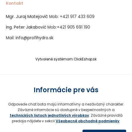
Kontakt
Mgr. Juraj Matejovič
Mob:
+421 917 433 609
Ing. Peter Jakabovič
Mob:
+421 905 691 190
Mail:
info@profihydro.sk
Vytvorené systémom ClickEshop.sk
Informácie pre vás
Odpovede chat bota majú informatívny a nezáväzný charakter.
Záväzné informácie sú dostupné v bezpečnostných a
technických listoch jednotlivých výrobkov
. Záväzné pravidlá
predaja nájdete v sekcii
Všeobecné obchodné podmienky
.