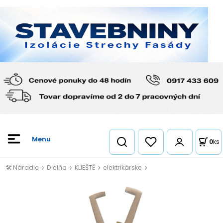
0
ks
🛠️ Náradie
Dielňa
KLIEŠTĚ
elektrikárske