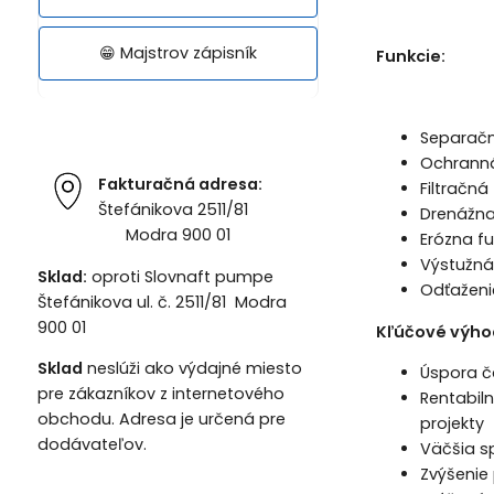
😁 Majstrov zápisník
Funkcie:
Separačn
Ochranná
Fakturačná adresa:
Filtračná
Štefánikova 2511/81
Drenážna
Modra 900 01
Erózna f
Výstužná
Sklad:
oproti Slovnaft pumpe
Odťaženi
Štefánikova ul. č. 2511/81 Modra
900 01
Kľúčové výhod
Sklad
neslúži ako výdajné miesto
Úspora č
pre zákazníkov z internetového
Rentabil
obchodu. Adresa je určená pre
projekty
dodávateľov.
Väčšia s
Zvýšenie