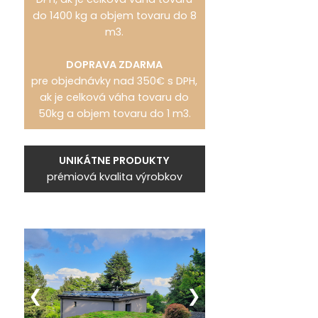
do 1400 kg a objem tovaru do 8
m3.
DOPRAVA ZDARMA
pre objednávky nad 350€ s DPH,
ak je celková váha tovaru do
50kg a objem tovaru do 1 m3.
UNIKÁTNE PRODUKTY
prémiová kvalita výrobkov