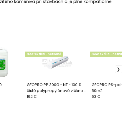
itého kameniva pri stavbách a je plne kompatibilné
Geotextília - netkaná
Geotextília - netkaná
0
GEOPRO PP 300G - NT - 100 %
GEOPRO PS-polyeste
čisté polypropylénové vlákno -
50m2
100m2
192 €
63 €