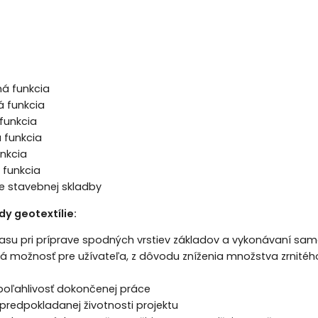
á funkcia
 funkcia
 funkcia
 funkcia
unkcia
 funkcia
e stavebnej skladby
y geotextílie:
asu pri príprave spodných vrstiev základov a vykonávaní sa
ná možnosť pre užívateľa, z dôvodu zníženia množstva zrnit
poľahlivosť dokončenej práce
 predpokladanej životnosti projektu