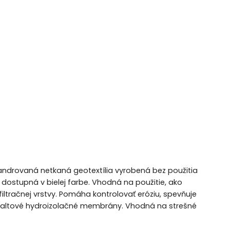
landrovaná netkaná geotextília vyrobená bez použitia
dostupná v bielej farbe. Vhodná na použitie, ako
tračnej vrstvy. Pomáha kontrolovať eróziu, spevňuje
asfaltové hydroizolačné membrány. Vhodná na strešné