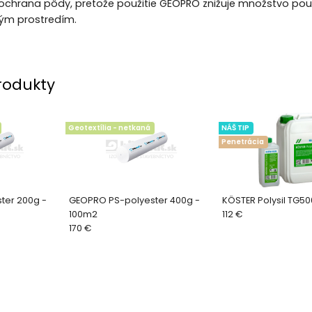
ochrana pôdy, pretože použitie GEOPRO znižuje množstvo použ
ným prostredím.
rodukty
Geotextília - netkaná
NÁŠ TIP
Penetrácia
ter 200g -
GEOPRO PS-polyester 400g -
KÖSTER Polysil TG50
100m2
112 €
170 €