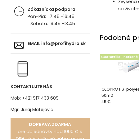
Zvýšená 
so život
Zákaznícka podpora
Pon-Pia: 7:45 -16:45
Sobota: 9:45 -13:45
Podobné p
EMAIL
info@profihydro.sk
Geotextília - netkaná
KONTAKTUJTE NÁS
GEOPRO PS-polyes
50m2
Mob: +421 917 433 609
45 €
Mgr. Juraj Matejovič
DOPRAVA ZDARMA
pre objednávky nad 1000 € s
DPH, ak je celková váha tovaru