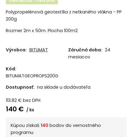
Geotextília - netkaná
Polypropelénová geotextília z netkaného vlákna - PP
200g
Rozmer 2m x 50m. Plocha 100m2
Výrobca:
BITUMAT
Záručná doba:
24
mesiacov
Kód:
BITUMATGEOPROPS200G
Dostupnosť:
na sklade u dodávateľa
113.82
€
bez DPH
140
€
ks
Kúpou získaš
140
bodov do vernostného
programu