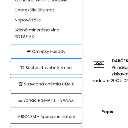
Geotextílie Bitumat
Nopové fólie
Sklená minerálna vlna
ROTAFLEX
👑 Omietky Fasády
DARČE
Pri nák
🏗️ Suché stavebné zmesi
získava
hodnote 20€ s D
🏆 Stavebná chémia CEMIX
🧱 Sanácie SIMATT - SANAX
Popis
💧ISONEM - špeciálne nátery