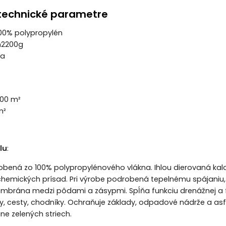
technické parametre
00% polypropylén
m2
200g
la
00 m²
m²
lu
:
robená zo 100% polypropylénového vlákna. Ihlou dierovaná ka
 chemických prísad. Pri výrobe podrobená tepelnému spájaniu, 
rána medzi pôdami a zásypmi. Spĺňa funkciu drenážnej a fil
dy, cesty, chodníky. Ochraňuje základy, odpadové nádrže a 
ne zelených striech.