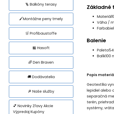
🪜 Balkóny terasy
Základné 
Materiál
1
🖌️Montážne peny tmely
Váha / 
Farba
bie
🛒 Profibaustoffe
Balenie
🏪 Hasoft
Paleta
54
Balík
100 
🌈 Den Braven
Popis materiá
🚚 Dodávatelia
Geotextília vy
lepidiel alebo
🔎 Naše služby
separačná memb
terén, priehra
💕 Novinky Zľavy Akcie
systémy, vráta
Výpredaj Kupóny