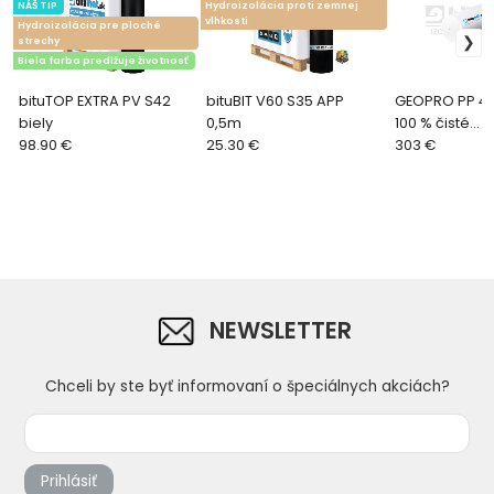
NÁŠ TIP
Hydroizolácia proti zemnej
vlhkosti
Hydroizolácia pre ploché
strechy
Biela farba predlžuje životnosť
bituTOP EXTRA PV S42
bituBIT V60 S35 APP
GEOPRO PP 40
biely
0,5m
100 % čisté
98.90 €
25.30 €
polypropylén
303 €
- 100m2
NEWSLETTER
Chceli by ste byť informovaní o špeciálnych akciách?
Prihlásiť