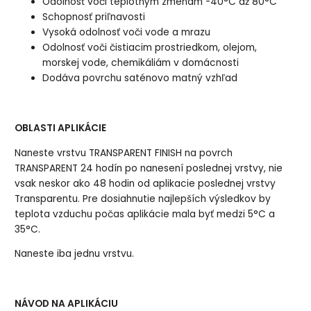
Odolnosť voči teplotným zmenám -40°C až 80°C
Schopnosť priľnavosti
Vysoká odolnosť voči vode a mrazu
Odolnosť voči čistiacim prostriedkom, olejom,
morskej vode, chemikáliám v domácnosti
Dodáva povrchu saténovo matný vzhľad
OBLASTI APLIKÁCIE
Naneste vrstvu TRANSPARENT FINISH na povrch
TRANSPARENT 24 hodín po nanesení poslednej vrstvy, nie
vsak neskor ako 48 hodin od aplikacie poslednej vrstvy
Transparentu. Pre dosiahnutie najlepších výsledkov by
teplota vzduchu počas aplikácie mala byť medzi 5°C a
35°C.
Naneste iba jednu vrstvu.
NÁVOD NA APLIKÁCIU