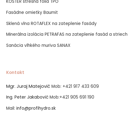
KÖSTER strešná fólia TPO
Fasádne omietky Baumit
Sklená vlna ROTAFLEX na zateplenie fasády
Minerálna izolácia PETRAFAS na zateplenie fasád a striech
Sanácia vlhkého muriva SANAX
Kontakt
Mgr. Juraj Matejovič
Mob:
+421 917 433 609
Ing. Peter Jakabovič
Mob:
+421 905 691 190
Mail:
info@profihydro.sk
Vytvorené systémom ClickEshop.sk