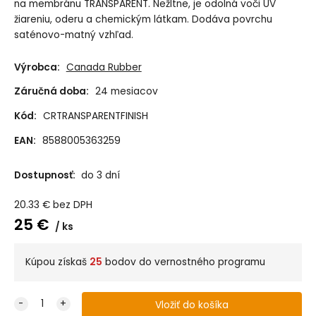
na membránu TRANSPARENT. Nežltne, je odolná voči UV
žiareniu, oderu a chemickým látkam. Dodáva povrchu
saténovo-matný vzhľad.
Výrobca:
Canada Rubber
Záručná doba:
24 mesiacov
Kód:
CRTRANSPARENTFINISH
EAN:
8588005363259
Dostupnosť:
do 3 dní
20.33
€
bez DPH
25
€
ks
Kúpou získaš
25
bodov do vernostného programu