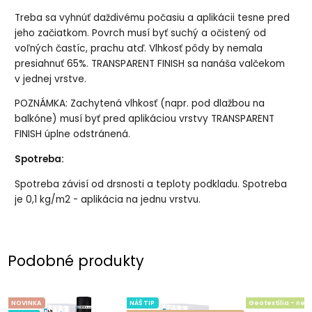
Treba sa vyhnúť daždivému počasiu a aplikácii tesne pred
jeho začiatkom. Povrch musí byť suchý a očistený od
voľných častíc, prachu atď. Vlhkosť pôdy by nemala
presiahnuť 65%. TRANSPARENT FINISH sa nanáša valčekom
v jednej vrstve.
POZNÁMKA: Zachytená vlhkosť (napr. pod dlažbou na
balkóne) musí byť pred aplikáciou vrstvy TRANSPARENT
FINISH úplne odstránená.
Spotreba:
Spotreba závisí od drsnosti a teploty podkladu. Spotreba
je 0,1 kg/m2 - aplikácia na jednu vrstvu.
Podobné produkty
NOVINKA
NÁŠ TIP
Geotextília - net