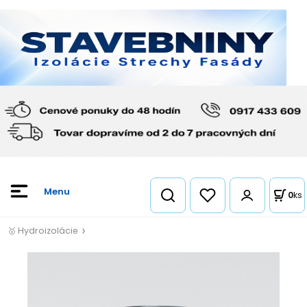
0
ks
🥇 Hydroizolácie