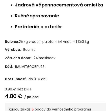
Jadrová vápennocementová omietka
Ručné spracovanie
Pre interiér a exteriér
Balenie:
25 kg vrece, 1 paleta = 54 vriec = 1 350 kg
Výrobca:
Baumit
Záručná doba:
24 mesiacov
Kód:
BAUMITGROBPUTZ
Dostupnosť:
do 3-4 dní
3.90
€
bez DPH
4.80
€
paleta
Kúpou získaš
5
bodov do vernostného programu