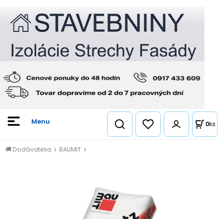
0
ks
🚚 Dodávatelia
BAUMIT