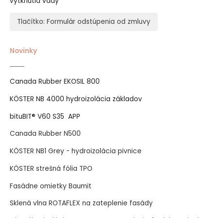
vytknutia vady
Tlačítko: Formulár odstúpenia od zmluvy
Novinky
Canada Rubber EKOSIL 800
KÖSTER NB 4000 hydroizolácia základov
bituBIT® V60 S35 APP
Canada Rubber N500
KÖSTER NB1 Grey - hydroizolácia pivnice
KÖSTER strešná fólia TPO
Fasádne omietky Baumit
Sklená vlna ROTAFLEX na zateplenie fasády