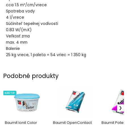
cca 1.5 m²/cm/vrece
Spotreba vody
4 l/vrece
Súčiniteľ tepelnej vodivosti
0.83 W/(m.K)
Veľkosť zrna
max. 4 mm
Balenie
25 kg vrece, 1 paleta = 54 vriec = 1 350 kg
Podobné produkty
NÁŠ TIP
Baumit Ionit Color
Baumit OpenContact
Baumit Poter -