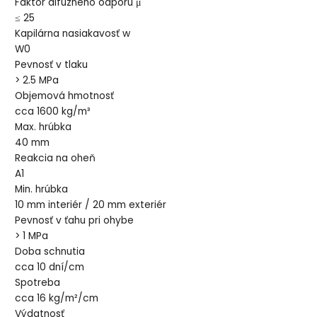
Faktor difúzneho odporu μ
≤ 25
Kapilárna nasiakavosť w
W0
Pevnosť v tlaku
> 2.5 MPa
Objemová hmotnosť
cca 1600 kg/m³
Max. hrúbka
40 mm
Reakcia na oheň
A1
Min. hrúbka
10 mm interiér / 20 mm exteriér
Pevnosť v ťahu pri ohybe
> 1 MPa
Doba schnutia
cca 10 dní/cm
Spotreba
cca 16 kg/m²/cm
Výdatnosť