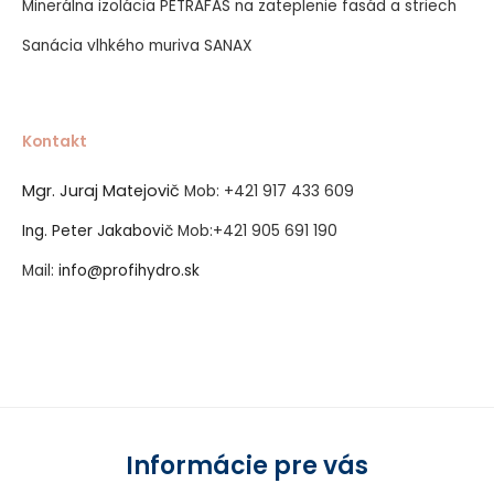
Minerálna izolácia PETRAFAS na zateplenie fasád a striech
Sanácia vlhkého muriva SANAX
Kontakt
Mgr. Juraj Matejovič
Mob:
+421 917 433 609
Ing. Peter Jakabovič
Mob:
+421 905 691 190
Mail:
info@profihydro.sk
Vytvorené systémom ClickEshop.sk
Informácie pre vás